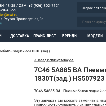
784-43-35 / GSM: +7 (926) 302-7621
528-45-59
or@mail.ru
 г. Реутов, Транспортная, 3в
те
И
ДОСТАВКА
ПРАЙС-ЛИСТ
БРЕНДЫ
МОДЕЛИ
обалон задней оси 1830Т(зад.)
< Назад к списку товаров
7C46 5A885 BA Пневм
1830Т(зад.) HS507923
7C46 5A885 BA Пневмобалон задней ос
Эту запчасть вы можете заменить в н
Подробности уточняйте у наших специали