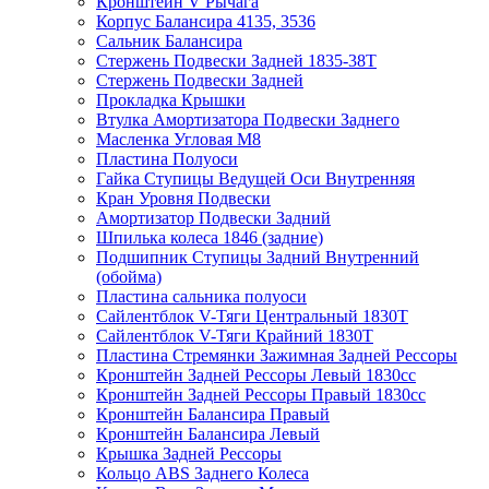
Кронштейн V Рычага
Корпус Балансира 4135, 3536
Сальник Балансира
Стержень Подвески Задней 1835-38Т
Стержень Подвески Задней
Прокладка Крышки
Втулка Амортизатора Подвески Заднего
Масленка Угловая M8
Пластина Полуоси
Гайка Ступицы Ведущей Оси Внутренняя
Кран Уровня Подвески
Амортизатор Подвески Задний
Шпилька колеса 1846 (задние)
Подшипник Ступицы Задний Внутренний
(обойма)
Пластина сальника полуоси
Сайлентблок V-Тяги Центральный 1830Т
Сайлентблок V-Тяги Крайний 1830Т
Пластина Стремянки Зажимная Задней Рессоры
Кронштейн Задней Рессоры Левый 1830сс
Кронштейн Задней Рессоры Правый 1830сс
Кронштейн Балансира Правый
Кронштейн Балансира Левый
Крышка Задней Рессоры
Кольцо ABS Заднего Колеса