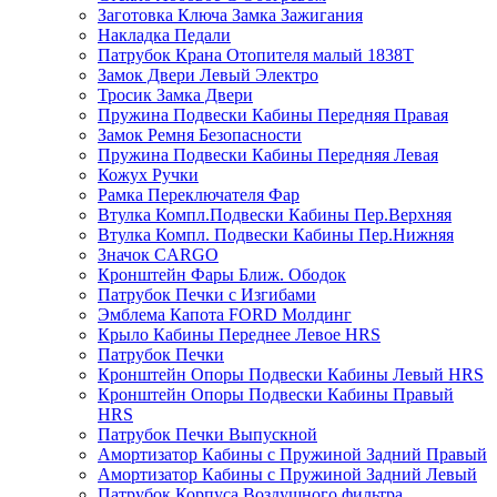
Заготовка Ключа Замка Зажигания
Накладка Педали
Патрубок Крана Отопителя малый 1838Т
Замок Двери Левый Электро
Тросик Замка Двери
Пружина Подвески Кабины Передняя Правая
Замок Ремня Безопасности
Пружина Подвески Кабины Передняя Левая
Кожух Ручки
Рамка Переключателя Фар
Втулка Компл.Подвески Кабины Пер.Верхняя
Втулка Компл. Подвески Кабины Пер.Нижняя
Значок CARGO
Кронштейн Фары Ближ. Ободок
Патрубок Печки с Изгибами
Эмблема Капота FORD Молдинг
Крыло Кабины Переднее Левое HRS
Патрубок Печки
Кронштейн Опоры Подвески Кабины Левый HRS
Кронштейн Опоры Подвески Кабины Правый
HRS
Патрубок Печки Выпускной
Амортизатор Кабины с Пружиной Задний Правый
Амортизатор Кабины с Пружиной Задний Левый
Патрубок Корпуса Воздушного фильтра