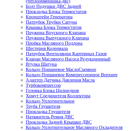
(теплообменника-двс)
Болт Подушки ДВС Задней
Прокладка Блока Термостатов
Кронштейн Генератора
Патрубок Трубки Сапуна
Крышка Блока Термостатов
Пружина Впускного Клапана
Пружина Выпускного Клапана
Пробка Масляного Поддона
Шестерня Коленвала
Патрубок Вентиляции Картерных Газов
Клапан Масляного Насоса Редукционный
Втулка Шатуна
Кольцо Поршневое МаслоСъемное
Кольцо Поршневое Компрессионное Верхнее
Адаптер Датчика Давления Масла
Турбокомпрессор
Головка Блока Цилиндров
Хомут Соединителя Коллектора
Кольцо Уплотнительное
Труба Глушителя
Прокладка Глушителя
Натяжитель Ремня ДВС
Прокладка Задней Крышки ДВС
Кольцо Уплотнительное Масляного Охладителя