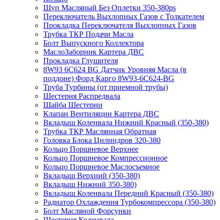
Щуп Масляный Без Оплетки 350-380ps
Переключатель Выхлопных Газов с Толкателем
Прокладка Переключателя Выхлопных Газов
Трубка ТКР Подачи Масла
Болт Выпускного Коллектора
МаслоЗаборник Картера ДВС
Прокладка Глушителя
8W93 6C624 BG Датчик Уровняя Масла (в
поддоне) Форд Карго 8W93-6C624-BG
Труба Турбины (от приемной трубы)
Шестерня Распредвала
Шайба Шестерни
Клапан Вентиляции Картера ДВС
Вкладыш Коленвала Нижний Красный (350-380)
Трубка ТКР Маслянная Обратная
Головка Блока Цилиндров 320-380
Кольцо Поршневое Верхнее
Кольцо Поршневое Компрессионное
Кольцо Поршневое Маслосъемное
Вкладыш Верхний (350-380)
Вкладыш Нижний 350-380)
Вкладыш Коленвала Передний Красный (350-380)
Радиатор Охлаждения Турбокомпрессора (350-380)
Болт Масляной Форсунки
Шестерня Коленвала