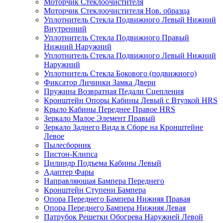
Моторчик Стеклоочистителя
Моторчик Стеклоочистителя Нов. образца
Уплотнитель Стекла Подвижного Левый Нижний
Внутренний
Уплотнитель Стекла Подвижного Правый
Нижний Наружний
Уплотнитель Стекла Подвижного Левый Нижний
Наружний
Уплотнитель Стекла Бокового (подвижного)
Фиксатор Личинки Замка Двери
Пружина Возвратная Педали Сцепления
Кронштейн Опоры Кабины Левый с Втулкой HRS
Крыло Кабины Переднее Правое HRS
Зеркало Малое Элемент Правый
Зеркало Заднего Вида в Сборе на Кронштейне
Левое
Пылесборник
Пистон-Клипса
Цилиндр Подъема Кабины Левый
Адаптер Фары
Направляющая Бампера Переднего
Кронштейн Ступени Бампера
Опора Переднего Бампера Нижняя Правая
Опора Переднего Бампера Нижняя Левая
Патрубок Решетки Обогрева Наружней Левой