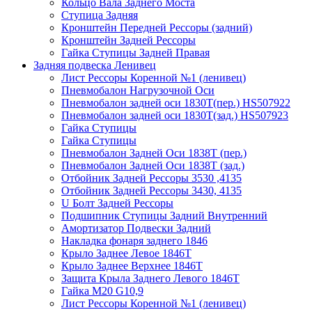
Кольцо Вала Заднего Моста
Ступица Задняя
Кронштейн Передней Рессоры (задний)
Кронштейн Задней Рессоры
Гайка Ступицы Задней Правая
Задняя подвеска Ленивец
Лист Рессоры Коренной №1 (ленивец)
Пневмобалон Нагрузочной Оси
Пневмобалон задней оси 1830Т(пер.) HS507922
Пневмобалон задней оси 1830Т(зад.) HS507923
Гайка Ступицы
Гайка Ступицы
Пневмобалон Задней Оси 1838Т (пер.)
Пневмобалон Задней Оси 1838Т (зад.)
Отбойник Задней Рессоры 3530 ,4135
Отбойник Задней Рессоры 3430, 4135
U Болт Задней Рессоры
Подшипник Ступицы Задний Внутренний
Амортизатор Подвески Задний
Накладка фонаря заднего 1846
Крыло Заднее Левое 1846Т
Крыло Заднее Верхнее 1846Т
Защита Крыла Заднего Левого 1846Т
Гайка М20 G10,9
Лист Рессоры Коренной №1 (ленивец)