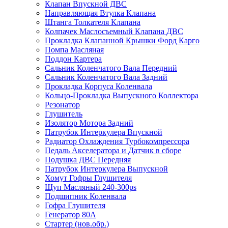
Клапан Впускной ДВС
Направляющая Втулка Клапана
Штанга Толкателя Клапана
Колпачек Маслосъемный Клапана ДВС
Прокладка Клапанной Крышки Форд Карго
Помпа Масляная
Поддон Картера
Сальник Коленчатого Вала Передний
Сальник Коленчатого Вала Задний
Прокладка Корпуса Коленвала
Кольцо-Прокладка Выпускного Коллектора
Резонатор
Глушитель
Изолятор Мотора Задний
Патрубок Интеркулера Впускной
Радиатор Охлаждения Турбокомпрессора
Педаль Акселератора и Датчик в сборе
Подушка ДВС Передняя
Патрубок Интеркулера Выпускной
Хомут Гофры Глушителя
Щуп Масляный 240-300ps
Подшипник Коленвала
Гофра Глушителя
Генератор 80A
Стартер (нов.обр.)