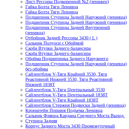
Лист Рессоры Подкоренной №2 (ленивец)
Гайка Болта Тяги Ленивца
Гайка Болта Тяги Ленивца
Подшипник Ступицы Задней Наружний (ленивца)
Подшипник Ступицы Задней Наружний (ленивца)
Подшипник Ступицы Задней Внутренний
(ленивца)
Отбойник Задней Рессоры 3430 ( L )
Сальник Полуоси с Обоймой
Скоба Втулки Заднего балансира
Скоба Втулки Заднего балансира
Обойма Подшипника Заднего Наружнего
Подшипник Ступицы Задней Наружний (ленивца)
без обоймы
Сайлентблок V-Тяги Крайний 3530, Тяги
Реактивной Нижней 3530, Тяги Реактивной
Нижней 1838Т
Сайлентблок V-Тяги Центральный 3530
Сайлентблок V-Тяги Центральный 1838Т
Сайлентблок V-Тяги Крайний 1838Т
Сайлентблок Стержня Подвески Задней (ленивца)
Кронштейн Поршня Подъема Ленивца
Сальник Флянца Кардана Среднего Моста Выход.
Ступица Задняя
Корпус Заднего Моста 3430 Промежуточный