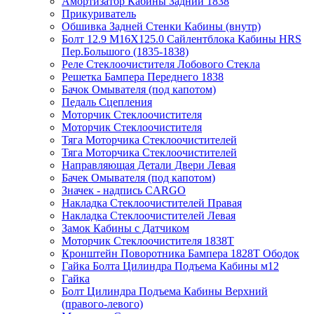
Амортизатор Кабины Задний 1838
Прикуриватель
Обшивка Задней Стенки Кабины (внутр)
Болт 12.9 M16X125.0 Сайлентблока Кабины HRS
Пер.Большого (1835-1838)
Реле Стеклоочистителя Лобового Стекла
Решетка Бампера Переднего 1838
Бачок Омывателя (под капотом)
Педаль Сцепления
Моторчик Стеклоочистителя
Моторчик Стеклоочистителя
Тяга Моторчика Стеклоочистителей
Тяга Моторчика Стеклоочистителей
Направляющая Детали Двери Левая
Бачек Омывателя (под капотом)
Значек - надпись CARGO
Накладка Стеклоочистителей Правая
Накладка Стеклоочистителей Левая
Замок Кабины с Датчиком
Моторчик Стеклоочистителя 1838Т
Кронштейн Поворотника Бампера 1828Т Ободок
Гайка Болта Цилиндра Подъема Кабины м12
Гайка
Болт Цилиндра Подъема Кабины Верхний
(правого-левого)