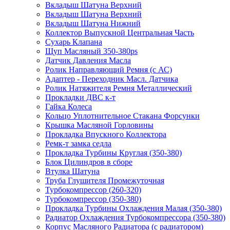
Вкладыш Шатуна Верхний
Вкладыш Шатуна Верхний
Вкладыш Шатуна Нижний
Коллектор Выпускной Центральная Часть
Сухарь Клапана
Щуп Масляный 350-380ps
Датчик Давления Масла
Ролик Направляющий Ремня (с АС)
Адаптер - Переходник Масл. Датчика
Ролик Натяжителя Ремня Металлический
Прокладки ДВС к-т
Гайка Колеса
Кольцо Уплотнительное Стакана Форсунки
Крышка Масляной Горловины
Прокладка Впускного Коллектора
Ремк-т замка седла
Прокладка Турбины Круглая (350-380)
Блок Цилиндров в сборе
Втулка Шатуна
Труба Глушителя Промежуточная
Турбокомпрессор (260-320)
Турбокомпрессор (350-380)
Прокладка Турбины Охлаждения Малая (350-380)
Радиатор Охлаждения Турбокомпрессора (350-380)
Корпус Масляного Радиатора (с радиатором)