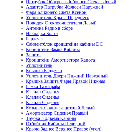
Патрубок Обогрева Лобового Стекла Левый
Адаптер Патрубка Жалюзи Наружней
Фара Ближнего Света Ксенон
Уплотнитель Крыла Переднего
Поводок Стеклоочистителя Левый
Антенна Радио в сборе
Накладка Болта
Бардачек
Сайлентблок кронштейна кабины DC
Кронштейн Замка Кабины
Защита
Кронштейн Амортизатора Капота
Уплотнитель
Крышка Бардачка
Уплотнитель Двери Нижний Наружный
Крышка Защита Фары Правой Нижняя
Рамка Тахографа
Клапан Сиденья
Клапан Сиденья
Клапан Сиденья
Козырек Солнцезащитный Левый
Амортизатор Сиденья Правый
Трубка Подъема Кабины
Отбойник Кабины Передний
Крыло Заднее Верхнее Правое (угол)