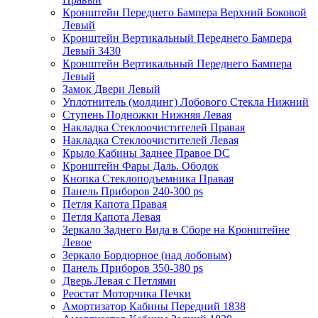
Кронштейн Переднего Бампера Верхний Боковой
Левый
Кронштейн Вертикальный Переднего Бампера
Левый 3430
Кронштейн Вертикальный Переднего Бампера
Левый
Замок Двери Левый
Уплотнитель (молдинг) Лобового Стекла Нижний
Ступень Подножки Нижняя Левая
Накладка Стеклоочистителей Правая
Накладка Стеклоочистителей Левая
Крыло Кабины Заднее Правое DC
Кронштейн Фары Даль. Ободок
Кнопка Стеклоподъемника Правая
Панель Приборов 240-300 ps
Петля Капота Правая
Петля Капота Левая
Зеркало Заднего Вида в Сборе на Кронштейне
Левое
Зеркало Бордюрное (над лобовым)
Панель Приборов 350-380 ps
Дверь Левая с Петлями
Реостат Моторчика Печки
Амортизатор Кабины Передний 1838