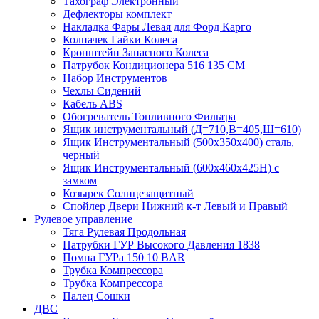
Тахограф Электронный
Дефлекторы комплект
Накладка Фары Левая для Форд Карго
Колпачек Гайки Колеса
Кронштейн Запасного Колеса
Патрубок Кондиционера 516 135 CM
Набор Инструментов
Чехлы Сидений
Кабель ABS
Обогреватель Топливного Фильтра
Ящик инструментальный (Д=710,В=405,Ш=610)
Ящик Инструментальный (500х350х400) сталь,
черный
Ящик Инструментальный (600х460х425Н) с
замком
Козырек Солнцезащитный
Спойлер Двери Нижний к-т Левый и Правый
Рулевое управление
Тяга Рулевая Продольная
Патрубки ГУР Высокого Давления 1838
Помпа ГУРа 150 10 BAR
Трубка Компрессора
Трубка Компрессора
Палец Сошки
ДВС