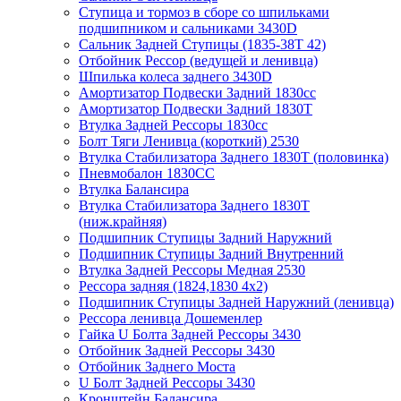
Ступица и тормоз в сборе со шпильками
подшипником и сальниками 3430D
Сальник Задней Ступицы (1835-38Т 42)
Отбойник Рессор (ведущей и ленивца)
Шпилька колеса заднего 3430D
Амортизатор Подвески Задний 1830сс
Амортизатор Подвески Задний 1830Т
Втулка Задней Рессоры 1830сс
Болт Тяги Ленивца (короткий) 2530
Втулка Стабилизатора Заднего 1830Т (половинка)
Пневмобалон 1830СС
Втулка Балансира
Втулка Стабилизатора Заднего 1830T
(ниж.крайняя)
Подшипник Ступицы Задний Наружний
Подшипник Ступицы Задний Внутренний
Втулка Задней Рессоры Медная 2530
Рессора задняя (1824,1830 4x2)
Подшипник Ступицы Задней Наружний (ленивца)
Рессора ленивца Дошеменлер
Гайка U Болта Задней Рессоры 3430
Отбойник Задней Рессоры 3430
Отбойник Заднего Моста
U Болт Задней Рессоры 3430
Кронштейн Балансира