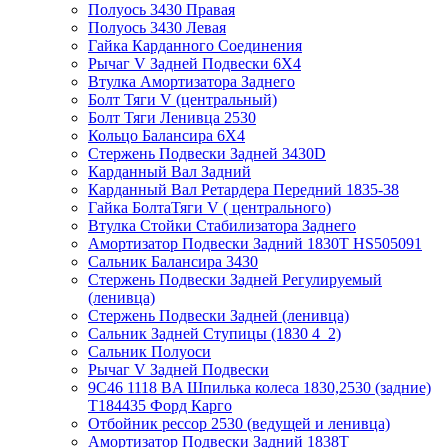
Полуось 3430 Правая
Полуось 3430 Левая
Гайка Карданного Соединения
Рычаг V Задней Подвески 6X4
Втулка Амортизатора Заднего
Болт Тяги V (центральный)
Болт Тяги Ленивца 2530
Кольцо Балансира 6X4
Стержень Подвески Задней 3430D
Карданный Вал Задний
Карданный Вал Ретардера Передний 1835-38
Гайка БолтаТяги V ( центрального)
Втулка Стойки Стабилизатора Заднего
Амортизатор Подвески Задний 1830Т HS505091
Сальник Балансира 3430
Стержень Подвески Задней Регулируемый
(ленивца)
Стержень Подвески Задней (ленивца)
Сальник Задней Ступицы (1830 4_2)
Сальник Полуоси
Рычаг V Задней Подвески
9C46 1118 BA Шпилька колеса 1830,2530 (задние)
T184435 Форд Карго
Отбойник рессор 2530 (ведущей и ленивца)
Амортизатор Подвески Задний 1838Т