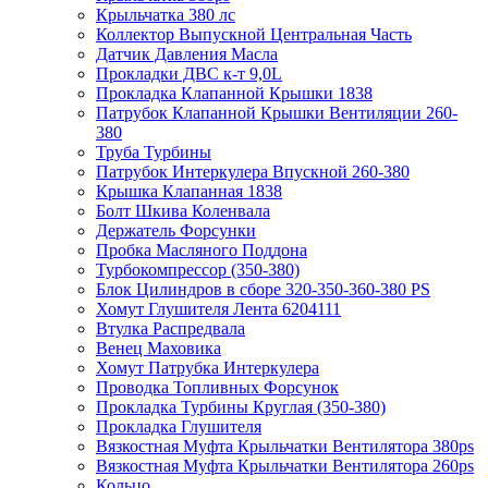
Крыльчатка 380 лс
Коллектор Выпускной Центральная Часть
Датчик Давления Масла
Прокладки ДВС к-т 9,0L
Прокладка Клапанной Крышки 1838
Патрубок Клапанной Крышки Вентиляции 260-
380
Труба Турбины
Патрубок Интеркулера Впускной 260-380
Крышка Клапанная 1838
Болт Шкива Коленвала
Держатель Форсунки
Пробка Масляного Поддона
Турбокомпрессор (350-380)
Блок Цилиндров в сборе 320-350-360-380 PS
Хомут Глушителя Лента 6204111
Втулка Распредвала
Венец Маховика
Хомут Патрубка Интеркулера
Проводка Топливных Форсунок
Прокладка Турбины Круглая (350-380)
Прокладка Глушителя
Вязкостная Муфта Крыльчатки Вентилятора 380ps
Вязкостная Муфта Крыльчатки Вентилятора 260ps
Кольцо