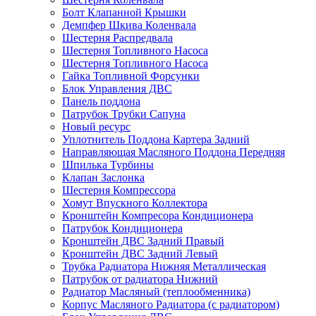
Болт Клапанной Крышки
Демпфер Шкива Коленвала
Шестерня Распредвала
Шестерня Топливного Насоса
Шестерня Топливного Насоса
Гайка Топливной Форсунки
Блок Управления ДВС
Панель поддона
Патрубок Трубки Сапуна
Новый ресурс
Уплотнитель Поддона Картера Задний
Направляющая Масляного Поддона Передняя
Шпилька Турбины
Клапан Заслонка
Шестерня Компрессора
Хомут Впускного Коллектора
Кронштейн Компресора Кондиционера
Патрубок Кондиционера
Кронштейн ДВС Задний Правый
Кронштейн ДВС Задний Левый
Трубка Радиатора Нижняя Металлическая
Патрубок от радиатора Нижний
Радиатор Масляный (теплообменника)
Корпус Масляного Радиатора (с радиатором)