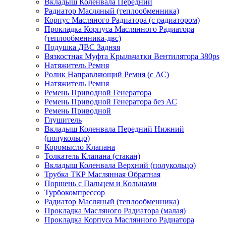
Вкладыш Коленвала Передний
Радиатор Масляный (теплообменника)
Корпус Масляного Радиатора (с радиатором)
Прокладка Корпуса Маслянного Радиатора
(теплообменника-двс)
Подушка ДВС Задняя
Вязкостная Муфта Крыльчатки Вентилятора 380ps
Натяжитель Ремня
Ролик Направляющий Ремня (с АС)
Натяжитель Ремня
Ремень Приводной Генератора
Ремень Приводной Генератора без АС
Ремень Приводной
Глушитель
Вкладыш Коленвала Передний Нижний
(полукольцо)
Коромысло Клапана
Толкатель Клапана (стакан)
Вкладыш Коленвала Верхний (полукольцо)
Трубка ТКР Маслянная Обратная
Поршень с Пальцем и Кольцами
Турбокомпрессор
Радиатор Масляный (теплообменника)
Прокладка Масляного Радиатора (малая)
Прокладка Корпуса Маслянного Радиатора