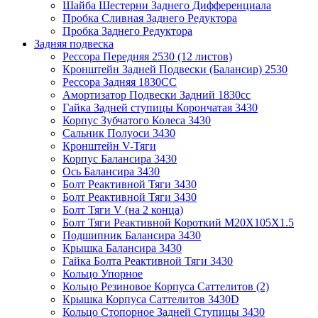
Шайба Шестерни Заднего Дифференциала
Пробка Сливная Заднего Редуктора
Пробка Заднего Редуктора
Задняя подвеска
Рессора Передняя 2530 (12 листов)
Кронштейн Задней Подвески (Балансир) 2530
Рессора Задняя 1830СС
Амортизатор Подвески Задний 1830сс
Гайка Задней ступицы Корончатая 3430
Корпус Зубчатого Колеса 3430
Сальник Полуоси 3430
Кронштейн V-Тяги
Корпус Балансира 3430
Ось Балансира 3430
Болт Реактивной Тяги 3430
Болт Реактивной Тяги 3430
Болт Тяги V (на 2 конца)
Болт Тяги Реактивной Короткий M20X105X1.5
Подшипник Балансира 3430
Крышка Балансира 3430
Гайка Болта Реактивной Тяги 3430
Кольцо Упорное
Кольцо Резиновое Корпуса Саттелитов (2)
Крышка Корпуса Саттелитов 3430D
Кольцо Стопорное Задней Ступицы 3430