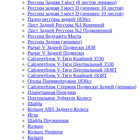
Рессора Задняя 3 мост (8 листов ленивец)
Рессора задняя 3 мост D (ленивец 10 листов)
Рессора задняя 3 мост D (ленивец 10 листов)
Палец рессоры задней 1830сс
Лист Задней Рессоры №1 Коренной
Лист Задней Рессоры №2 Подкоренной
Рессора Ведущего Моста
Рессора Задняя (ленивец)
Рычаг V Задней Подвески 1838
Рычаг V Задней Подвески
Сайлентблок V-Тяги Крайний 3530
Сайлентблок V-Тяги Центральный 3530
Сайлентблок V-Тяги Центральный 1838Т
Сайлентблок V-Тяги Крайний 1838Т
Опора Пневмопружин 1830сс
Сайлентблок Стержня Подвески Задней (ленивца)
Планетарная Передача
Центральное Зубчатое Колесо
Шайба
Кольцо ABS Заднего Колеса
Игла
Шайба Пружинная
Кольцо
Кольцо Упорное
Кольцо