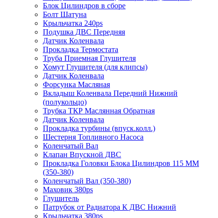
Блок Цилиндров в сборе
Болт Шатуна
Крыльчатка 240ps
Подушка ДВС Передняя
Датчик Коленвала
Прокладка Термостата
Труба Приемная Глушителя
Хомут Глушителя (для клипсы)
Датчик Коленвала
Форсунка Масляная
Вкладыш Коленвала Передний Нижний
(полукольцо)
Трубка ТКР Маслянная Обратная
Датчик Коленвала
Прокладка турбины (впуск.колл.)
Шестерня Топливного Насоса
Коленчатый Вал
Клапан Впускной ДВС
Прокладка Головки Блока Цилиндров 115 ММ
(350-380)
Коленчатый Вал (350-380)
Маховик 380ps
Глушитель
Патрубок от Радиатора К ДВС Нижний
Крыльчатка 380ps