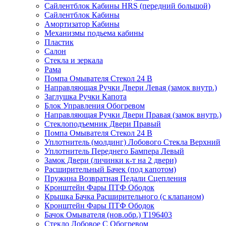
Сайлентблок Кабины HRS (передний большой)
Сайлентблок Кабины
Амортизатор Кабины
Механизмы подьема кабины
Пластик
Салон
Стекла и зеркала
Рама
Помпа Омывателя Стекол 24 В
Направляющая Ручки Двери Левая (замок внутр.)
Заглушка Ручки Капота
Блок Управления Обогревом
Направляющая Ручки Двери Правая (замок внутр.)
Стеклоподъемник Двери Правый
Помпа Омывателя Стекол 24 В
Уплотнитель (молдинг) Лобового Стекла Верхний
Уплотнитель Переднего Бампера Левый
Замок Двери (личинки к-т на 2 двери)
Расширительный Бачек (под капотом)
Пружина Возвратная Педали Сцепления
Кронштейн Фары ПТФ Ободок
Крышка Бачка Расширительного (с клапаном)
Кронштейн Фары ПТФ Ободок
Бачок Омывателя (нов.обр.) T196403
Стекло Лобовое С Обогревом