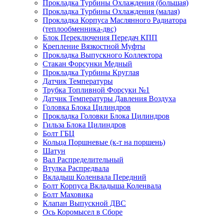
Прокладка Турбины Охлаждения (большая)
Прокладка Турбины Охлаждения (малая)
Прокладка Корпуса Маслянного Радиатора
(теплообменника-двс)
Блок Переключения Передач КПП
Крепление Вязкостной Муфты
Прокладка Выпускного Коллектора
Стакан Форсунки Медный
Прокладка Турбины Круглая
Датчик Температуры
Трубка Топливной Форсуки №1
Датчик Температуры Давления Воздуха
Головка Блока Цилиндров
Прокладка Головки Блока Цилиндров
Гильза Блока Цилиндров
Болт ГБЦ
Кольца Поршневые (к-т на поршень)
Шатун
Вал Распределительный
Втулка Распредвала
Вкладыш Коленвала Передний
Болт Корпуса Вкладыша Коленвала
Болт Маховика
Клапан Выпускной ДВС
Ось Коромысел в Сборе