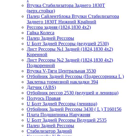
Втулка Стабилизатора Заднего 1830T
(верх.стойки)
Палец Сайлентблока Втулки Стабилизатора
Заднего 1830Т Нижний Крайний
Рессора задняя (1824,1830 4х2)
Гайка Колеса
Палец Задней Рессоры
U Болт Задней Рессоры (ведущей 2530)
Лист Рессоры №1 Задней (1824,1830 4х2)
Коренной
Лист Рессоры №2 Задней (1824,1830 4х2)
Подкоренной
Втулка V-Тяги Центральная 3530
Отбойник Задней Рессоры (Подрессорника L )
Заклепка тормозной накладки 394
Датчик (ABS)
Отбойник рессор 2530 (ведущей и ленивца)
Полуось Правая
U Болт Задней Рессоры (ленивца)
Отбойник Задней Рессоры 3430 ( L ) T160156
Плата Подшипника Наружняя
U Болт Задней Рессоры Ведущей 2535
Палец Задней Рессоры
Стабилизатор Задний