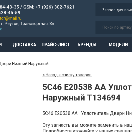
784-43-35 / GSM: +7 (926) 302-7621
528-45-59
or@mail.ru
 г. Реутов, Транспортная, 3в
те
И
ДОСТАВКА
ПРАЙС-ЛИСТ
БРЕНДЫ
МОДЕЛИ
 Двери Нижний Наружный
< Назад к списку товаров
5C46 E20538 AA Упло
Наружный T134694
5C46 E20538 AA Уплотнитель Двери 
Эту запчасть вы можете заменить в н
Подробности уточняйте у наших специали