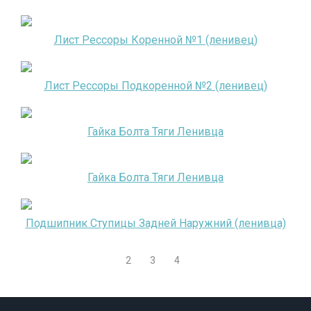
Лист Рессоры Коренной №1 (ленивец)
Лист Рессоры Подкоренной №2 (ленивец)
Гайка Болта Тяги Ленивца
Гайка Болта Тяги Ленивца
Подшипник Ступицы Задней Наружний (ленивца)
1
2
3
4