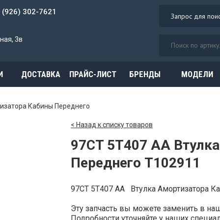
7 (926) 302-7621
ная, 3в
И
ДОСТАВКА
ПРАЙС-ЛИСТ
БРЕНДЫ
МОДЕЛИ
тизатора Кабины Переднего
< Назад к списку товаров
97CT 5T407 AA Втулк
Переднего T102911
97CT 5T407 AA Втулка Амортизатора 
Эту запчасть вы можете заменить в н
Подробности уточняйте у наших специали