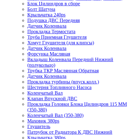
Блок Цилиндров в сборе
Болт Шатуна
Крыльчатка 240ps
Подушка ДВС Передняя
Датчик Коленвала
Прокладка Термостата
Труба Приемная Глушителя
Хомут Глушителя (для клипсы)
Датчик Коленвала
Форсунка Масляная
Вкладыш Коленвала Передний Нижний
(полукольцо)
Трубка ТКР Маслянная Обратная
Датчик Коленвала
Прокладка турбины (впуск.колл.)
Шестерня Топливного Насоса
Коленчатый Вал
Клапан Впускной ДВС
Прокладка Головки Блока Цилиндров 115 ММ
(350-380)
Коленчатый Вал (350-380)
Маховик 380ps
Глушитель
Патрубок от Радиатора К ДВС Нижний
Крыльчатка 380ps