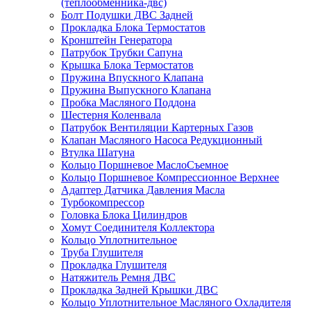
(теплообменника-двс)
Болт Подушки ДВС Задней
Прокладка Блока Термостатов
Кронштейн Генератора
Патрубок Трубки Сапуна
Крышка Блока Термостатов
Пружина Впускного Клапана
Пружина Выпускного Клапана
Пробка Масляного Поддона
Шестерня Коленвала
Патрубок Вентиляции Картерных Газов
Клапан Масляного Насоса Редукционный
Втулка Шатуна
Кольцо Поршневое МаслоСъемное
Кольцо Поршневое Компрессионное Верхнее
Адаптер Датчика Давления Масла
Турбокомпрессор
Головка Блока Цилиндров
Хомут Соединителя Коллектора
Кольцо Уплотнительное
Труба Глушителя
Прокладка Глушителя
Натяжитель Ремня ДВС
Прокладка Задней Крышки ДВС
Кольцо Уплотнительное Масляного Охладителя