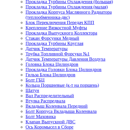
Прокладка Турбины Охлаждения (большая)
Прокладка Турбины Охлаждения (малая)
Прокладка Корпуса Маслянного Радиатора
(теплообменника-двс)
Блок Переключения Передач КПП
Крепление Вязкостной Муфты
Прокладка Выпускного Коллектора
Стакан Форсунки Медный
Прокладка Турбины Круглая
Датчик Температуры
Трубка Топливной Форсуки №1
Датчик Температуры Давления Воздуха
Головка Блока Цилиндров
Прокладка Головки Блока Цилиндров
Гильза Блока Цилиндров
Болт ГБЦ
Кольца Поршневые (к-т на поршень)
Шатун
Вал Распределительный
Втулка Распредвала
Вкладыш Коленвала Передний
Болт Корпуса Вкладыша Коленвала
Болт Маховика
Клапан Выпускной ДВС
Ось Коромысел в Сборе