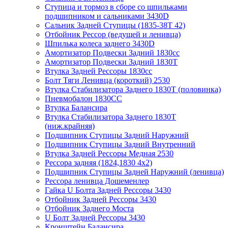
Ступица и тормоз в сборе со шпильками
подшипником и сальниками 3430D
Сальник Задней Ступицы (1835-38Т 42)
Отбойник Рессор (ведущей и ленивца)
Шпилька колеса заднего 3430D
Амортизатор Подвески Задний 1830сс
Амортизатор Подвески Задний 1830Т
Втулка Задней Рессоры 1830сс
Болт Тяги Ленивца (короткий) 2530
Втулка Стабилизатора Заднего 1830Т (половинка)
Пневмобалон 1830СС
Втулка Балансира
Втулка Стабилизатора Заднего 1830T
(ниж.крайняя)
Подшипник Ступицы Задний Наружний
Подшипник Ступицы Задний Внутренний
Втулка Задней Рессоры Медная 2530
Рессора задняя (1824,1830 4x2)
Подшипник Ступицы Задней Наружний (ленивца)
Рессора ленивца Дошеменлер
Гайка U Болта Задней Рессоры 3430
Отбойник Задней Рессоры 3430
Отбойник Заднего Моста
U Болт Задней Рессоры 3430
Кронштейн Балансира