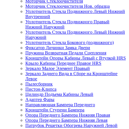
Моторчик Стеклоочистителя
Моторчик Стеклоочистителя Нов. образца
Уплотнитель Стекла Подвижного Левый Нижний
Внутренний
Уплотнитель Стекла Подвижного Правый
Нижний Наружний
Уплотнитель Стекла Подвижного Левый Нижний
Наружний
Уплотнитель Стекла Бокового (подвижного)
Фиксатор Личинки Замка Двери
Пружина Возвратная Педали Сцепления
Кронштейн Опоры Кабины Левый с Втулкой HRS
Крыло Кабины Переднее Правое HRS
Зеркало Малое Элемент Правый
Зеркало Заднего Вида в Сборе на Кронштейне
Левое
Пылесборник
Пистон-Клипса
Цилиндр Подъема Кабины Левый
Адаптер Фары
Направляющая Бампера Переднего
Кронштейн Ступени Бампера
Опора Переднего Бампера Нижняя Правая
Опора Переднего Бампера Нижняя Левая
Патрубок Решетки Обогрева Наружней Левой