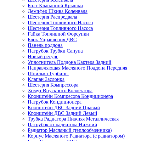
Болт Клапанной Крышки
Демпфер Шкива Коленвала
Шестерня Распредвала
Шестерня Топливного Насоса
Шестерня Топливного Насоса
Гайка Топливной Форсунки
Блок Управления ДВС
Панель поддона
Патрубок Трубки Сапуна
Новый ресурс
Уплотнитель Поддона Картера Задний
Направляющая Масляного Поддона Передняя
Шпилька Турбины
Клапан Заслонка
Шестерня Компрессора
Хомут Впускного Коллектора
Кронштейн Компресора Кондиционера
Патрубок Кондиционера
Кронштейн ДВС Задний Правый
Кронштейн ДВС Задний Левый
Трубка Радиатора Нижняя Металлическая
Патрубок от радиатора Нижний
Радиатор Масляный (теплообменника)
Корпус Масляного Радиатора (с радиатором)