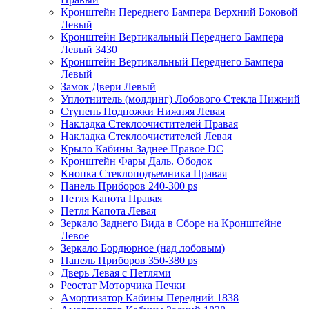
Кронштейн Переднего Бампера Верхний Боковой
Левый
Кронштейн Вертикальный Переднего Бампера
Левый 3430
Кронштейн Вертикальный Переднего Бампера
Левый
Замок Двери Левый
Уплотнитель (молдинг) Лобового Стекла Нижний
Ступень Подножки Нижняя Левая
Накладка Стеклоочистителей Правая
Накладка Стеклоочистителей Левая
Крыло Кабины Заднее Правое DC
Кронштейн Фары Даль. Ободок
Кнопка Стеклоподъемника Правая
Панель Приборов 240-300 ps
Петля Капота Правая
Петля Капота Левая
Зеркало Заднего Вида в Сборе на Кронштейне
Левое
Зеркало Бордюрное (над лобовым)
Панель Приборов 350-380 ps
Дверь Левая с Петлями
Реостат Моторчика Печки
Амортизатор Кабины Передний 1838