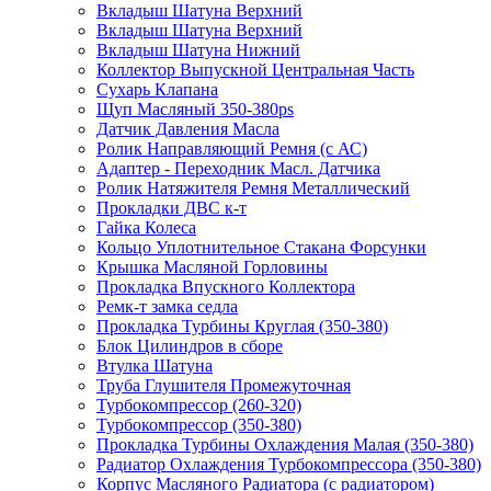
Вкладыш Шатуна Верхний
Вкладыш Шатуна Верхний
Вкладыш Шатуна Нижний
Коллектор Выпускной Центральная Часть
Сухарь Клапана
Щуп Масляный 350-380ps
Датчик Давления Масла
Ролик Направляющий Ремня (с АС)
Адаптер - Переходник Масл. Датчика
Ролик Натяжителя Ремня Металлический
Прокладки ДВС к-т
Гайка Колеса
Кольцо Уплотнительное Стакана Форсунки
Крышка Масляной Горловины
Прокладка Впускного Коллектора
Ремк-т замка седла
Прокладка Турбины Круглая (350-380)
Блок Цилиндров в сборе
Втулка Шатуна
Труба Глушителя Промежуточная
Турбокомпрессор (260-320)
Турбокомпрессор (350-380)
Прокладка Турбины Охлаждения Малая (350-380)
Радиатор Охлаждения Турбокомпрессора (350-380)
Корпус Масляного Радиатора (с радиатором)