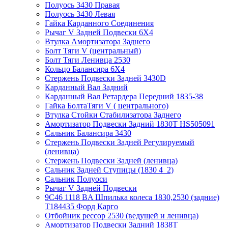
Полуось 3430 Правая
Полуось 3430 Левая
Гайка Карданного Соединения
Рычаг V Задней Подвески 6X4
Втулка Амортизатора Заднего
Болт Тяги V (центральный)
Болт Тяги Ленивца 2530
Кольцо Балансира 6X4
Стержень Подвески Задней 3430D
Карданный Вал Задний
Карданный Вал Ретардера Передний 1835-38
Гайка БолтаТяги V ( центрального)
Втулка Стойки Стабилизатора Заднего
Амортизатор Подвески Задний 1830Т HS505091
Сальник Балансира 3430
Стержень Подвески Задней Регулируемый
(ленивца)
Стержень Подвески Задней (ленивца)
Сальник Задней Ступицы (1830 4_2)
Сальник Полуоси
Рычаг V Задней Подвески
9C46 1118 BA Шпилька колеса 1830,2530 (задние)
T184435 Форд Карго
Отбойник рессор 2530 (ведущей и ленивца)
Амортизатор Подвески Задний 1838Т