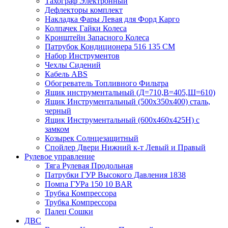
Тахограф Электронный
Дефлекторы комплект
Накладка Фары Левая для Форд Карго
Колпачек Гайки Колеса
Кронштейн Запасного Колеса
Патрубок Кондиционера 516 135 CM
Набор Инструментов
Чехлы Сидений
Кабель ABS
Обогреватель Топливного Фильтра
Ящик инструментальный (Д=710,В=405,Ш=610)
Ящик Инструментальный (500х350х400) сталь,
черный
Ящик Инструментальный (600х460х425Н) с
замком
Козырек Солнцезащитный
Спойлер Двери Нижний к-т Левый и Правый
Рулевое управление
Тяга Рулевая Продольная
Патрубки ГУР Высокого Давления 1838
Помпа ГУРа 150 10 BAR
Трубка Компрессора
Трубка Компрессора
Палец Сошки
ДВС