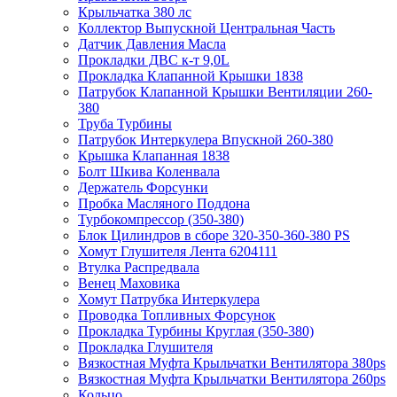
Крыльчатка 380 лс
Коллектор Выпускной Центральная Часть
Датчик Давления Масла
Прокладки ДВС к-т 9,0L
Прокладка Клапанной Крышки 1838
Патрубок Клапанной Крышки Вентиляции 260-
380
Труба Турбины
Патрубок Интеркулера Впускной 260-380
Крышка Клапанная 1838
Болт Шкива Коленвала
Держатель Форсунки
Пробка Масляного Поддона
Турбокомпрессор (350-380)
Блок Цилиндров в сборе 320-350-360-380 PS
Хомут Глушителя Лента 6204111
Втулка Распредвала
Венец Маховика
Хомут Патрубка Интеркулера
Проводка Топливных Форсунок
Прокладка Турбины Круглая (350-380)
Прокладка Глушителя
Вязкостная Муфта Крыльчатки Вентилятора 380ps
Вязкостная Муфта Крыльчатки Вентилятора 260ps
Кольцо