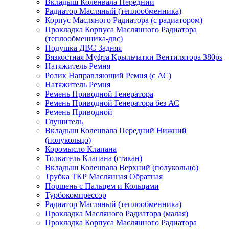
Вкладыш Коленвала Передний
Радиатор Масляный (теплообменника)
Корпус Масляного Радиатора (с радиатором)
Прокладка Корпуса Маслянного Радиатора
(теплообменника-двс)
Подушка ДВС Задняя
Вязкостная Муфта Крыльчатки Вентилятора 380ps
Натяжитель Ремня
Ролик Направляющий Ремня (с АС)
Натяжитель Ремня
Ремень Приводной Генератора
Ремень Приводной Генератора без АС
Ремень Приводной
Глушитель
Вкладыш Коленвала Передний Нижний
(полукольцо)
Коромысло Клапана
Толкатель Клапана (стакан)
Вкладыш Коленвала Верхний (полукольцо)
Трубка ТКР Маслянная Обратная
Поршень с Пальцем и Кольцами
Турбокомпрессор
Радиатор Масляный (теплообменника)
Прокладка Масляного Радиатора (малая)
Прокладка Корпуса Маслянного Радиатора