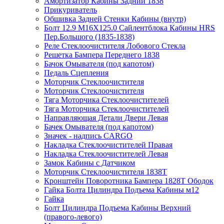
Амортизатор Кабины Задний 1838
Прикуриватель
Обшивка Задней Стенки Кабины (внутр)
Болт 12.9 M16X125.0 Сайлентблока Кабины HRS
Пер.Большого (1835-1838)
Реле Стеклоочистителя Лобового Стекла
Решетка Бампера Переднего 1838
Бачок Омывателя (под капотом)
Педаль Сцепления
Моторчик Стеклоочистителя
Моторчик Стеклоочистителя
Тяга Моторчика Стеклоочистителей
Тяга Моторчика Стеклоочистителей
Направляющая Детали Двери Левая
Бачек Омывателя (под капотом)
Значек - надпись CARGO
Накладка Стеклоочистителей Правая
Накладка Стеклоочистителей Левая
Замок Кабины с Датчиком
Моторчик Стеклоочистителя 1838Т
Кронштейн Поворотника Бампера 1828Т Ободок
Гайка Болта Цилиндра Подъема Кабины м12
Гайка
Болт Цилиндра Подъема Кабины Верхний
(правого-левого)