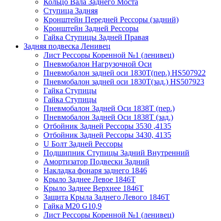
Кольцо Вала Заднего Моста
Ступица Задняя
Кронштейн Передней Рессоры (задний)
Кронштейн Задней Рессоры
Гайка Ступицы Задней Правая
Задняя подвеска Ленивец
Лист Рессоры Коренной №1 (ленивец)
Пневмобалон Нагрузочной Оси
Пневмобалон задней оси 1830Т(пер.) HS507922
Пневмобалон задней оси 1830Т(зад.) HS507923
Гайка Ступицы
Гайка Ступицы
Пневмобалон Задней Оси 1838Т (пер.)
Пневмобалон Задней Оси 1838Т (зад.)
Отбойник Задней Рессоры 3530 ,4135
Отбойник Задней Рессоры 3430, 4135
U Болт Задней Рессоры
Подшипник Ступицы Задний Внутренний
Амортизатор Подвески Задний
Накладка фонаря заднего 1846
Крыло Заднее Левое 1846Т
Крыло Заднее Верхнее 1846Т
Защита Крыла Заднего Левого 1846Т
Гайка М20 G10,9
Лист Рессоры Коренной №1 (ленивец)