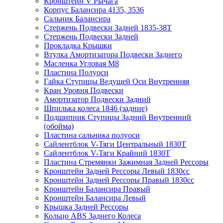
Кронштейн V Рычага
Корпус Балансира 4135, 3536
Сальник Балансира
Стержень Подвески Задней 1835-38Т
Стержень Подвески Задней
Прокладка Крышки
Втулка Амортизатора Подвески Заднего
Масленка Угловая M8
Пластина Полуоси
Гайка Ступицы Ведущей Оси Внутренняя
Кран Уровня Подвески
Амортизатор Подвески Задний
Шпилька колеса 1846 (задние)
Подшипник Ступицы Задний Внутренний
(обойма)
Пластина сальника полуоси
Сайлентблок V-Тяги Центральный 1830Т
Сайлентблок V-Тяги Крайний 1830Т
Пластина Стремянки Зажимная Задней Рессоры
Кронштейн Задней Рессоры Левый 1830сс
Кронштейн Задней Рессоры Правый 1830сс
Кронштейн Балансира Правый
Кронштейн Балансира Левый
Крышка Задней Рессоры
Кольцо ABS Заднего Колеса