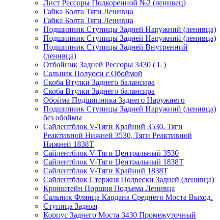
Лист Рессоры Подкоренной №2 (ленивец)
Гайка Болта Тяги Ленивца
Гайка Болта Тяги Ленивца
Подшипник Ступицы Задней Наружний (ленивца)
Подшипник Ступицы Задней Наружний (ленивца)
Подшипник Ступицы Задней Внутренний
(ленивца)
Отбойник Задней Рессоры 3430 ( L )
Сальник Полуоси с Обоймой
Скоба Втулки Заднего балансира
Скоба Втулки Заднего балансира
Обойма Подшипника Заднего Наружнего
Подшипник Ступицы Задней Наружний (ленивца)
без обоймы
Сайлентблок V-Тяги Крайний 3530, Тяги
Реактивной Нижней 3530, Тяги Реактивной
Нижней 1838Т
Сайлентблок V-Тяги Центральный 3530
Сайлентблок V-Тяги Центральный 1838Т
Сайлентблок V-Тяги Крайний 1838Т
Сайлентблок Стержня Подвески Задней (ленивца)
Кронштейн Поршня Подъема Ленивца
Сальник Флянца Кардана Среднего Моста Выход.
Ступица Задняя
Корпус Заднего Моста 3430 Промежуточный