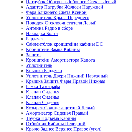
Патрубок Обогрева Лобового Стекла Левый
Адаптер Патрубка Жалюзи Наружней
Фара Ближнего Света Ксенон
Уплотнитель Крыла Переднего
Поводок Стеклоочистителя Левый
Антенна Радио в сборе
Накладка Болта
Бардачек
Сайлентблок кронштейна кабины DC
Кронштейн Замка Кабины
Защита
Кронштейн Амортизатора Капота
Уплотнитель
Крышка Бардачка
Уплотнитель Двери Нижний Наружный
Крышка Защита Фары Правой Нижняя
Рамка Тахографа
Клапан Сиденья
Клапан Сиденья
Клапан Сиденья
Козырек Солнцезащитный Левый
Амортизатор Сиденья Правый
Трубка Подъема Кабины
Отбойник Кабины Передний
Крыло Заднее Верхнее Правое (угол)