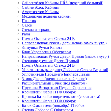
Сайлентблок Кабины HRS (передний большой)
Сайлентблок Кабины
Амортизатор Кабины
Механизмы подьема кабины
Пластик
Салон
Стекла и зеркала
Рама
Помпа Омывателя Стекол 24 В
Направляющая Ручки Двери Левая (замок внутр.)
Заглушка Ручки Капота
Блок Управления Обогревом
Направляющая Ручки Двери Правая (замок внутр.)
Стеклоподъемник Двери Правый
Помпа Омывателя Стекол 24 В
Уплотнитель (молдинг) Лобового Стекла Верхний
Уплотнитель Переднего Бампера Левый
Замок Двери (личинки к-т на 2 двери)
Расширительный Бачек (под капотом)
Пружина Возвратная Педали Сцепления
Кронштейн Фары ПТФ Ободок
Крышка Бачка Расширительного (с клапаном)
Кронштейн Фары ПТФ Ободок
Бачок Омывателя (нов.обр.) T196403
Стекло Лобовое С Обогревом