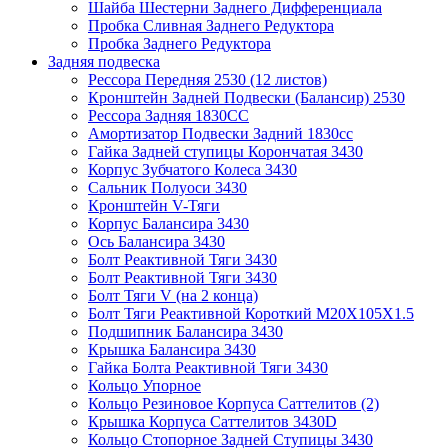
Шайба Шестерни Заднего Дифференциала
Пробка Сливная Заднего Редуктора
Пробка Заднего Редуктора
Задняя подвеска
Рессора Передняя 2530 (12 листов)
Кронштейн Задней Подвески (Балансир) 2530
Рессора Задняя 1830СС
Амортизатор Подвески Задний 1830сс
Гайка Задней ступицы Корончатая 3430
Корпус Зубчатого Колеса 3430
Сальник Полуоси 3430
Кронштейн V-Тяги
Корпус Балансира 3430
Ось Балансира 3430
Болт Реактивной Тяги 3430
Болт Реактивной Тяги 3430
Болт Тяги V (на 2 конца)
Болт Тяги Реактивной Короткий M20X105X1.5
Подшипник Балансира 3430
Крышка Балансира 3430
Гайка Болта Реактивной Тяги 3430
Кольцо Упорное
Кольцо Резиновое Корпуса Саттелитов (2)
Крышка Корпуса Саттелитов 3430D
Кольцо Стопорное Задней Ступицы 3430