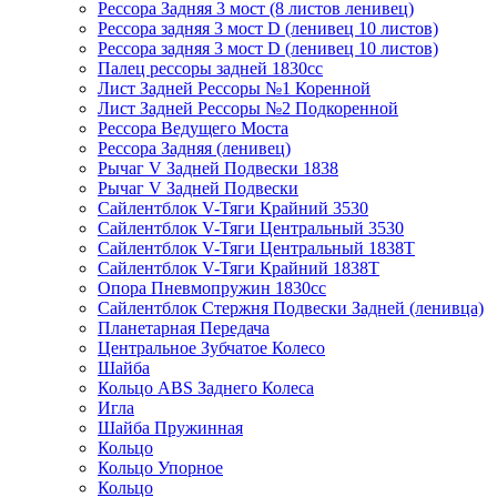
Рессора Задняя 3 мост (8 листов ленивец)
Рессора задняя 3 мост D (ленивец 10 листов)
Рессора задняя 3 мост D (ленивец 10 листов)
Палец рессоры задней 1830сс
Лист Задней Рессоры №1 Коренной
Лист Задней Рессоры №2 Подкоренной
Рессора Ведущего Моста
Рессора Задняя (ленивец)
Рычаг V Задней Подвески 1838
Рычаг V Задней Подвески
Сайлентблок V-Тяги Крайний 3530
Сайлентблок V-Тяги Центральный 3530
Сайлентблок V-Тяги Центральный 1838Т
Сайлентблок V-Тяги Крайний 1838Т
Опора Пневмопружин 1830сс
Сайлентблок Стержня Подвески Задней (ленивца)
Планетарная Передача
Центральное Зубчатое Колесо
Шайба
Кольцо ABS Заднего Колеса
Игла
Шайба Пружинная
Кольцо
Кольцо Упорное
Кольцо