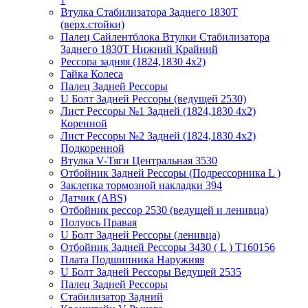
Втулка Стабилизатора Заднего 1830T
(верх.стойки)
Палец Сайлентблока Втулки Стабилизатора
Заднего 1830Т Нижний Крайний
Рессора задняя (1824,1830 4х2)
Гайка Колеса
Палец Задней Рессоры
U Болт Задней Рессоры (ведущей 2530)
Лист Рессоры №1 Задней (1824,1830 4х2)
Коренной
Лист Рессоры №2 Задней (1824,1830 4х2)
Подкоренной
Втулка V-Тяги Центральная 3530
Отбойник Задней Рессоры (Подрессорника L )
Заклепка тормозной накладки 394
Датчик (ABS)
Отбойник рессор 2530 (ведущей и ленивца)
Полуось Правая
U Болт Задней Рессоры (ленивца)
Отбойник Задней Рессоры 3430 ( L ) T160156
Плата Подшипника Наружняя
U Болт Задней Рессоры Ведущей 2535
Палец Задней Рессоры
Стабилизатор Задний