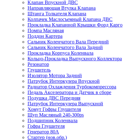
Клапан Впускной ДВС
Направляющая Втулка Клапана
Штанга Толкателя Клапана
Колпачек Маслосъемный Клапана ДВС
Прокладка Клапанной Крышки Форд Карго
Помпа Масляная
Поддон Картера
Сальник Коленчатого Вала Передний
Сальник Коленчатого Вала Задний
Прокладка Корпуса Коленвала
Кольцо-Прокладка Выпускного Коллектора
Резонатор
Глушитель
Изолятор Мотора Задний
Патрубок Интеркулера Впускной
Радиатор Охлаждения Турбокомпрессора
Педаль Акселератора и Датчик в сборе
Подушка ДВС Передняя
Патрубок Интеркулера Выпускной
Хомут Гофры Глушителя
Щуп Масляный 240-300ps
Подшипник Коленвала
Гофра Глушителя
Генератор 80A
Стартер (нов.обр.)