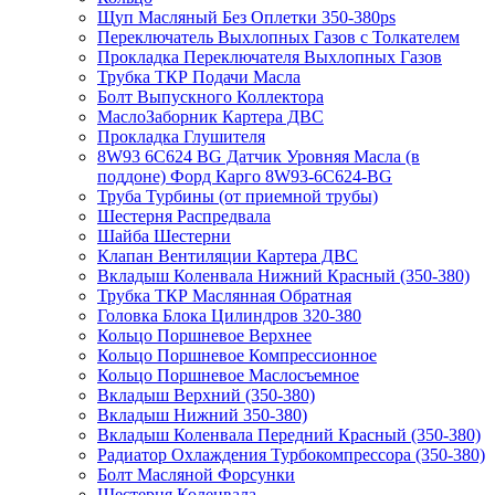
Щуп Масляный Без Оплетки 350-380ps
Переключатель Выхлопных Газов с Толкателем
Прокладка Переключателя Выхлопных Газов
Трубка ТКР Подачи Масла
Болт Выпускного Коллектора
МаслоЗаборник Картера ДВС
Прокладка Глушителя
8W93 6C624 BG Датчик Уровняя Масла (в
поддоне) Форд Карго 8W93-6C624-BG
Труба Турбины (от приемной трубы)
Шестерня Распредвала
Шайба Шестерни
Клапан Вентиляции Картера ДВС
Вкладыш Коленвала Нижний Красный (350-380)
Трубка ТКР Маслянная Обратная
Головка Блока Цилиндров 320-380
Кольцо Поршневое Верхнее
Кольцо Поршневое Компрессионное
Кольцо Поршневое Маслосъемное
Вкладыш Верхний (350-380)
Вкладыш Нижний 350-380)
Вкладыш Коленвала Передний Красный (350-380)
Радиатор Охлаждения Турбокомпрессора (350-380)
Болт Масляной Форсунки
Шестерня Коленвала