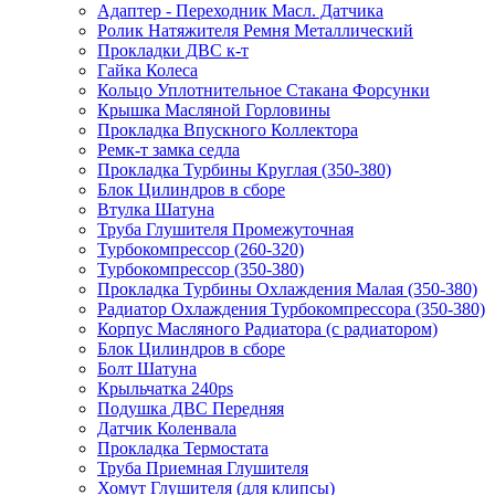
Адаптер - Переходник Масл. Датчика
Ролик Натяжителя Ремня Металлический
Прокладки ДВС к-т
Гайка Колеса
Кольцо Уплотнительное Стакана Форсунки
Крышка Масляной Горловины
Прокладка Впускного Коллектора
Ремк-т замка седла
Прокладка Турбины Круглая (350-380)
Блок Цилиндров в сборе
Втулка Шатуна
Труба Глушителя Промежуточная
Турбокомпрессор (260-320)
Турбокомпрессор (350-380)
Прокладка Турбины Охлаждения Малая (350-380)
Радиатор Охлаждения Турбокомпрессора (350-380)
Корпус Масляного Радиатора (с радиатором)
Блок Цилиндров в сборе
Болт Шатуна
Крыльчатка 240ps
Подушка ДВС Передняя
Датчик Коленвала
Прокладка Термостата
Труба Приемная Глушителя
Хомут Глушителя (для клипсы)