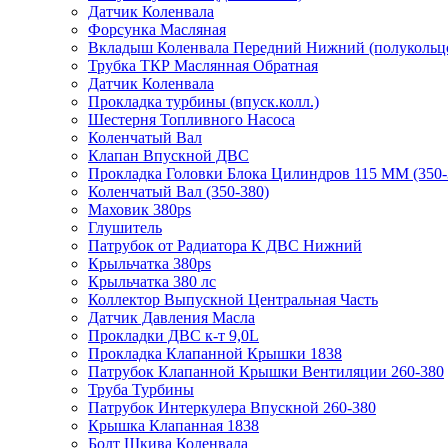
Датчик Коленвала
Форсунка Масляная
Вкладыш Коленвала Передний Нижний (полукольц
Трубка ТКР Маслянная Обратная
Датчик Коленвала
Прокладка турбины (впуск.колл.)
Шестерня Топливного Насоса
Коленчатый Вал
Клапан Впускной ДВС
Прокладка Головки Блока Цилиндров 115 ММ (350-
Коленчатый Вал (350-380)
Маховик 380ps
Глушитель
Патрубок от Радиатора К ДВС Нижний
Крыльчатка 380ps
Крыльчатка 380 лс
Коллектор Выпускной Центральная Часть
Датчик Давления Масла
Прокладки ДВС к-т 9,0L
Прокладка Клапанной Крышки 1838
Патрубок Клапанной Крышки Вентиляции 260-380
Труба Турбины
Патрубок Интеркулера Впускной 260-380
Крышка Клапанная 1838
Болт Шкива Коленвала