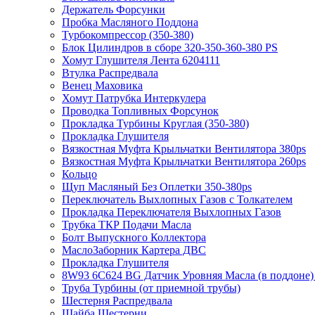
Держатель Форсунки
Пробка Масляного Поддона
Турбокомпрессор (350-380)
Блок Цилиндров в сборе 320-350-360-380 PS
Хомут Глушителя Лента 6204111
Втулка Распредвала
Венец Маховика
Хомут Патрубка Интеркулера
Проводка Топливных Форсунок
Прокладка Турбины Круглая (350-380)
Прокладка Глушителя
Вязкостная Муфта Крыльчатки Вентилятора 380ps
Вязкостная Муфта Крыльчатки Вентилятора 260ps
Кольцо
Щуп Масляный Без Оплетки 350-380ps
Переключатель Выхлопных Газов с Толкателем
Прокладка Переключателя Выхлопных Газов
Трубка ТКР Подачи Масла
Болт Выпускного Коллектора
МаслоЗаборник Картера ДВС
Прокладка Глушителя
8W93 6C624 BG Датчик Уровняя Масла (в поддоне
Труба Турбины (от приемной трубы)
Шестерня Распредвала
Шайба Шестерни