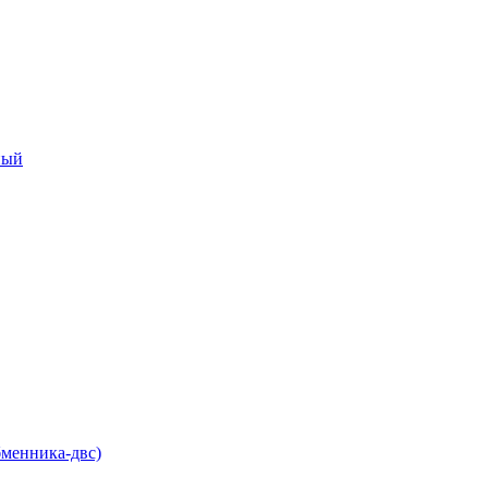
ный
бменника-двс)