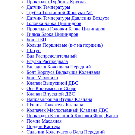
Прокладка Турбины Круглая
Датчик Температуры
Трубка Топливной Форсуки №1
Датчик Температуры Давления Воздуха
Головка Блока Цилиндров
Прокладка Головки Блока Цилиндров
Гильза Блока Цилиндров
Болт ГБЦ
Кольца Поршневые (к-т на поршень)
Шатун
Вал Распределительный
Втулка Распредвала
Вкладыш Коленвала Передний
Болт Корпуса Вкладыша Коленвала
Болт Маховика
Клапан Выпускной ДВС
Ось Коромысел в Сборе
Клапан Впускной ДВС
Направляющая Втулка Клапана
Штанга Толкателя Клапана
Колпачек Маслосъемный Клапана ДВС
Прокладка Клапанной Крышки Форд Карго
Помпа Масляная
Поддон Картера
Сальник Коленчатого Вала Передний