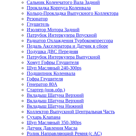
Сальник Коленчатого Вала Задний
Прокладка Корпуса Коленвала
Кольцо-Прокладка Выпускного Коллектора
Резонатор
Глушитель
Изолятор Мотора Задний
Патрубок Интеркулера Впускной
Радиатор Охлаждения Турбокомпрессора
Педаль Акселератора и Датчик в сборе
Подушка ДВС Передняя
Патрубок Интеркулера Выпускной
Хомут Гофры Глушителя
Щуп Масляный 240-300ps
Подшипник Коленвала
Гофра Глушителя
Генератор 80A
Стартер (нов.обр.)
Вкладыш Шатуна Верхний
Вкладыш Шатуна Верхний
Вкладыш Шатуна Нижний
Коллектор Выпускной Центральная Часть
Сухарь Клапана
Щуп Масляный 350-380ps
Датчик Давления Масла
Ролик Направляющий Ремня (с АС)