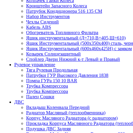
Колпачек Гайки Колеса
Кронштейн Запасного Колеса
Патрубок Кондиционера 516 135 CM
Набор Инструментов
Чехлы Сидений
Кабель ABS
Обогреватель Топливного Фильтра
Ящик инструментальный (Д=710,В=405,Ш=610)
Ящик Инструментальный (500х350х400) сталь, чер
Ящик Инструментальный (600х460х425Н) с замком
Козырек Солнцезащитный
Спойлер Двери Нижний к-т Левый и Правый
Рулевое управление
Тяга Рулевая Продольная
Патрубки ГУР Высокого Давления 1838
Помпа ГУРа 150 10 BAR
Трубка Компрессора
Трубка Компрессора
Палец Сошки
ДВС
Вкладыш Коленвала Передний
Радиатор Масляный (теплообменника)
Корпус Масляного Радиатора (с радиатором)
Прокладка Корпуса Маслянного Радиатора (теплоо
Подушка ДВС Задняя