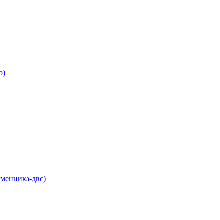
о)
бменника-двс)