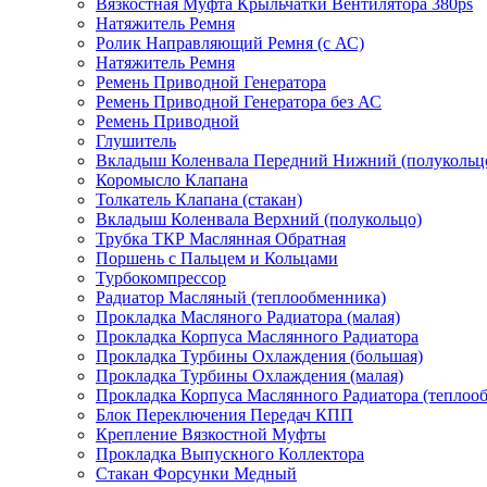
Вязкостная Муфта Крыльчатки Вентилятора 380ps
Натяжитель Ремня
Ролик Направляющий Ремня (с АС)
Натяжитель Ремня
Ремень Приводной Генератора
Ремень Приводной Генератора без АС
Ремень Приводной
Глушитель
Вкладыш Коленвала Передний Нижний (полукольц
Коромысло Клапана
Толкатель Клапана (стакан)
Вкладыш Коленвала Верхний (полукольцо)
Трубка ТКР Маслянная Обратная
Поршень с Пальцем и Кольцами
Турбокомпрессор
Радиатор Масляный (теплообменника)
Прокладка Масляного Радиатора (малая)
Прокладка Корпуса Маслянного Радиатора
Прокладка Турбины Охлаждения (большая)
Прокладка Турбины Охлаждения (малая)
Прокладка Корпуса Маслянного Радиатора (теплоо
Блок Переключения Передач КПП
Крепление Вязкостной Муфты
Прокладка Выпускного Коллектора
Стакан Форсунки Медный