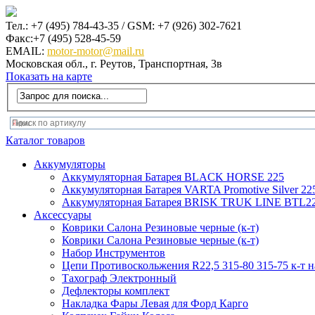
Тел.: +7 (495) 784-43-35 / GSM: +7 (926) 302-7621
Факс:+7 (495) 528-45-59
EMAIL:
motor-motor@mail.ru
Московская обл., г. Реутов, Транспортная, 3в
Показать на карте
Каталог товаров
Аккумуляторы
Аккумуляторная Батарея BLACK HORSE 225
Аккумуляторная Батарея VARTA Promotive Silver 22
Аккумуляторная Батарея BRISK TRUK LINE BTL22
Аксеcсуары
Коврики Салона Резиновые черные (к-т)
Коврики Салона Резиновые черные (к-т)
Набор Инструментов
Цепи Противоскольжения R22,5 315-80 315-75 к-т н
Тахограф Электронный
Дефлекторы комплект
Накладка Фары Левая для Форд Карго