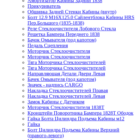
Амортизатор Кабины Задний 1838
Прикуриватель
Обшивка Задней Стенки Кабины (внутр)
Болт 12.9 M16X125.0 Сайлентблока Кабины HRS
Пер.Большого (1835-1838)
Реле Стеклоочистителя Лобового Стекла
Решетка Бампера Переднего 1838
Бачок Омывателя (под капотом)
Педаль Сцепления
Моторчик Стеклоочистителя
Моторчик Стеклоочистителя
Тяга Моторчика Стеклоочистителей
Тяга Моторчика Стеклоочистителей
Направляющая Детали Двери Левая
Бачек Омывателя (под капотом)
Значек - надпись CARGO
Накладка Стеклоочистителей Правая
Накладка Стеклоочистителей Левая
Замок Кабины с Датчиком
Моторчик Стеклоочистителя 1838Т
Кронштейн Поворотника Бампера 1828Т Ободок
Гайка Болта Цилиндра Подъема Кабины м12
Гайка
Болт Цилиндра Подъема Кабины Верхний
(правого-левого)