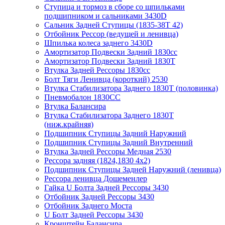
Ступица и тормоз в сборе со шпильками
подшипником и сальниками 3430D
Сальник Задней Ступицы (1835-38Т 42)
Отбойник Рессор (ведущей и ленивца)
Шпилька колеса заднего 3430D
Амортизатор Подвески Задний 1830сс
Амортизатор Подвески Задний 1830Т
Втулка Задней Рессоры 1830сс
Болт Тяги Ленивца (короткий) 2530
Втулка Стабилизатора Заднего 1830Т (половинка)
Пневмобалон 1830СС
Втулка Балансира
Втулка Стабилизатора Заднего 1830T
(ниж.крайняя)
Подшипник Ступицы Задний Наружний
Подшипник Ступицы Задний Внутренний
Втулка Задней Рессоры Медная 2530
Рессора задняя (1824,1830 4x2)
Подшипник Ступицы Задней Наружний (ленивца)
Рессора ленивца Дошеменлер
Гайка U Болта Задней Рессоры 3430
Отбойник Задней Рессоры 3430
Отбойник Заднего Моста
U Болт Задней Рессоры 3430
Кронштейн Балансира