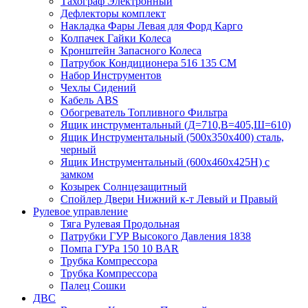
Тахограф Электронный
Дефлекторы комплект
Накладка Фары Левая для Форд Карго
Колпачек Гайки Колеса
Кронштейн Запасного Колеса
Патрубок Кондиционера 516 135 CM
Набор Инструментов
Чехлы Сидений
Кабель ABS
Обогреватель Топливного Фильтра
Ящик инструментальный (Д=710,В=405,Ш=610)
Ящик Инструментальный (500х350х400) сталь,
черный
Ящик Инструментальный (600х460х425Н) с
замком
Козырек Солнцезащитный
Спойлер Двери Нижний к-т Левый и Правый
Рулевое управление
Тяга Рулевая Продольная
Патрубки ГУР Высокого Давления 1838
Помпа ГУРа 150 10 BAR
Трубка Компрессора
Трубка Компрессора
Палец Сошки
ДВС