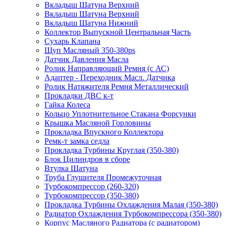
Вкладыш Шатуна Верхний
Вкладыш Шатуна Верхний
Вкладыш Шатуна Нижний
Коллектор Выпускной Центральная Часть
Сухарь Клапана
Щуп Масляный 350-380ps
Датчик Давления Масла
Ролик Направляющий Ремня (с АС)
Адаптер - Переходник Масл. Датчика
Ролик Натяжителя Ремня Металлический
Прокладки ДВС к-т
Гайка Колеса
Кольцо Уплотнительное Стакана Форсунки
Крышка Масляной Горловины
Прокладка Впускного Коллектора
Ремк-т замка седла
Прокладка Турбины Круглая (350-380)
Блок Цилиндров в сборе
Втулка Шатуна
Труба Глушителя Промежуточная
Турбокомпрессор (260-320)
Турбокомпрессор (350-380)
Прокладка Турбины Охлаждения Малая (350-380)
Радиатор Охлаждения Турбокомпрессора (350-380)
Корпус Масляного Радиатора (с радиатором)