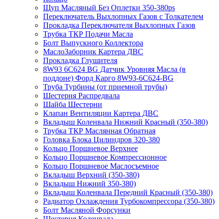
Щуп Масляный Без Оплетки 350-380ps
Переключатель Выхлопных Газов с Толкателем
Прокладка Переключателя Выхлопных Газов
Трубка ТКР Подачи Масла
Болт Выпускного Коллектора
МаслоЗаборник Картера ДВС
Прокладка Глушителя
8W93 6C624 BG Датчик Уровняя Масла (в
поддоне) Форд Карго 8W93-6C624-BG
Труба Турбины (от приемной трубы)
Шестерня Распредвала
Шайба Шестерни
Клапан Вентиляции Картера ДВС
Вкладыш Коленвала Нижний Красный (350-380)
Трубка ТКР Маслянная Обратная
Головка Блока Цилиндров 320-380
Кольцо Поршневое Верхнее
Кольцо Поршневое Компрессионное
Кольцо Поршневое Маслосъемное
Вкладыш Верхний (350-380)
Вкладыш Нижний 350-380)
Вкладыш Коленвала Передний Красный (350-380)
Радиатор Охлаждения Турбокомпрессора (350-380)
Болт Масляной Форсунки
Шестерня Коленвала