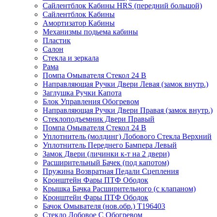
Сайлентблок Кабины HRS (передний большой)
Сайлентблок Кабины
Амортизатор Кабины
Механизмы подьема кабины
Пластик
Салон
Стекла и зеркала
Рама
Помпа Омывателя Стекол 24 В
Направляющая Ручки Двери Левая (замок внутр.)
Заглушка Ручки Капота
Блок Управления Обогревом
Направляющая Ручки Двери Правая (замок внутр.)
Стеклоподъемник Двери Правый
Помпа Омывателя Стекол 24 В
Уплотнитель (молдинг) Лобового Стекла Верхний
Уплотнитель Переднего Бампера Левый
Замок Двери (личинки к-т на 2 двери)
Расширительный Бачек (под капотом)
Пружина Возвратная Педали Сцепления
Кронштейн Фары ПТФ Ободок
Крышка Бачка Расширительного (с клапаном)
Кронштейн Фары ПТФ Ободок
Бачок Омывателя (нов.обр.) T196403
Стекло Лобовое С Обогревом