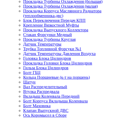
Прокладка Турбины Охлаждения (большая)
Прокладка Турбины Охлаждения (малая)
Прокладка Корпуса Маслянного Радиатора
(теплообменника-двс)
Блок Переключения Передач КПП
Крепление Вязкостной Муфты
Прокладка Выпускного Коллектора
Стакан Форсунки Медный
Прокладка Турбины Круглая
Датчик Температуры
Трубка Топливной Форсуки №1
Датчик Температуры Давления Воздуха
Головка Блока Цилиндров
Прокладка Головки Блока Цилиндров
Гильза Блока Цилиндров
Болт ГБЦ
Кольца Поршневые (к-т на поршень)
Шатун
Вал Распределительный
Втулка Распредвала
Вкладыш Коленвала Передний
Болт Корпуса Вкладыша Коленвала
Болт Маховика
Клапан Выпускной ДВС
Ось Коромысел в Сборе