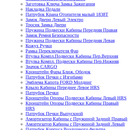
Заготовка Ключа Замка Зажигания
Накладка Педали
Патрубок Крана Отопителя малый 1838Т
Замок Двери Левый Электро
Тросик Замка Двери
Пружина Подвески Кабины Передняя Правая
Замок Ремня Безопасности
Пружина Подвески Кабины Передняя Левая
Кожух Ручки
Рамка Переключателя Фар
Втулка Компл.Подвески Кабины Пер.Верхняя
Втулка Компл. Подвески Кабины Пер.Нижняя
Значок CARGO
Кронштейн Фары Ближ. Ободок
Патрубок Печки с Изгибами
Эмблема Капота FORD Молдинг
Крыло Кабины Переднее Левое HRS
Патрубок Печки
Кронштейн Опоры Подвески Кабины Левый HRS
Кронштейн Опоры Подвески Кабины Правый
HRS
Патрубок Печки Выпускной
Амортизатор Кабины с Пружиной Задний Правый
Амортизатор Кабины с Пружиной Задний Левый
Патрубок Корпуса Воздушного фильтра