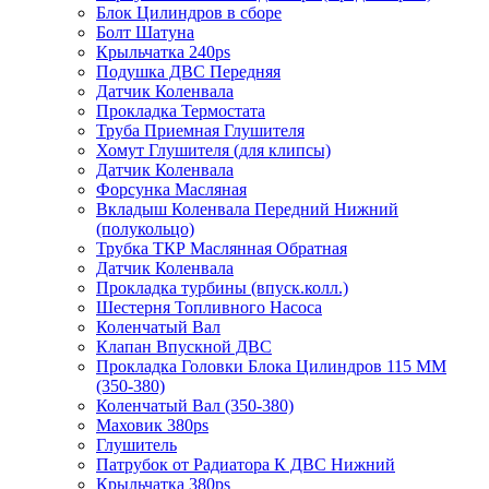
Блок Цилиндров в сборе
Болт Шатуна
Крыльчатка 240ps
Подушка ДВС Передняя
Датчик Коленвала
Прокладка Термостата
Труба Приемная Глушителя
Хомут Глушителя (для клипсы)
Датчик Коленвала
Форсунка Масляная
Вкладыш Коленвала Передний Нижний
(полукольцо)
Трубка ТКР Маслянная Обратная
Датчик Коленвала
Прокладка турбины (впуск.колл.)
Шестерня Топливного Насоса
Коленчатый Вал
Клапан Впускной ДВС
Прокладка Головки Блока Цилиндров 115 ММ
(350-380)
Коленчатый Вал (350-380)
Маховик 380ps
Глушитель
Патрубок от Радиатора К ДВС Нижний
Крыльчатка 380ps