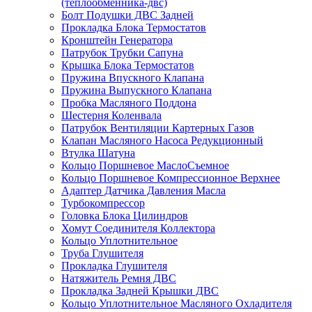
(теплообменника-двс)
Болт Подушки ДВС Задней
Прокладка Блока Термостатов
Кронштейн Генератора
Патрубок Трубки Сапуна
Крышка Блока Термостатов
Пружина Впускного Клапана
Пружина Выпускного Клапана
Пробка Масляного Поддона
Шестерня Коленвала
Патрубок Вентиляции Картерных Газов
Клапан Масляного Насоса Редукционный
Втулка Шатуна
Кольцо Поршневое МаслоСъемное
Кольцо Поршневое Компрессионное Верхнее
Адаптер Датчика Давления Масла
Турбокомпрессор
Головка Блока Цилиндров
Хомут Соединителя Коллектора
Кольцо Уплотнительное
Труба Глушителя
Прокладка Глушителя
Натяжитель Ремня ДВС
Прокладка Задней Крышки ДВС
Кольцо Уплотнительное Масляного Охладителя