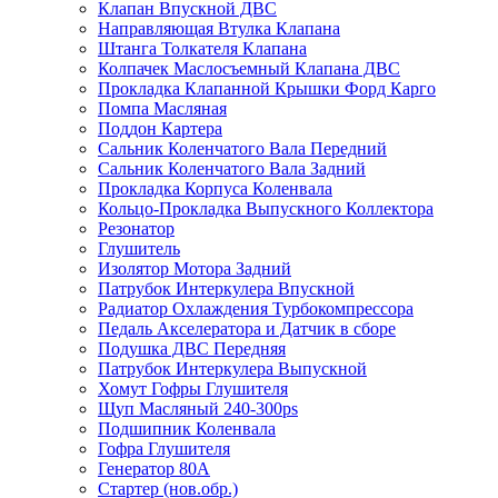
Клапан Впускной ДВС
Направляющая Втулка Клапана
Штанга Толкателя Клапана
Колпачек Маслосъемный Клапана ДВС
Прокладка Клапанной Крышки Форд Карго
Помпа Масляная
Поддон Картера
Сальник Коленчатого Вала Передний
Сальник Коленчатого Вала Задний
Прокладка Корпуса Коленвала
Кольцо-Прокладка Выпускного Коллектора
Резонатор
Глушитель
Изолятор Мотора Задний
Патрубок Интеркулера Впускной
Радиатор Охлаждения Турбокомпрессора
Педаль Акселератора и Датчик в сборе
Подушка ДВС Передняя
Патрубок Интеркулера Выпускной
Хомут Гофры Глушителя
Щуп Масляный 240-300ps
Подшипник Коленвала
Гофра Глушителя
Генератор 80A
Стартер (нов.обр.)