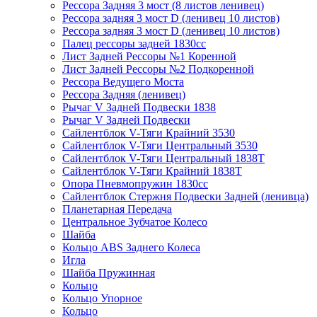
Рессора Задняя 3 мост (8 листов ленивец)
Рессора задняя 3 мост D (ленивец 10 листов)
Рессора задняя 3 мост D (ленивец 10 листов)
Палец рессоры задней 1830сс
Лист Задней Рессоры №1 Коренной
Лист Задней Рессоры №2 Подкоренной
Рессора Ведущего Моста
Рессора Задняя (ленивец)
Рычаг V Задней Подвески 1838
Рычаг V Задней Подвески
Сайлентблок V-Тяги Крайний 3530
Сайлентблок V-Тяги Центральный 3530
Сайлентблок V-Тяги Центральный 1838Т
Сайлентблок V-Тяги Крайний 1838Т
Опора Пневмопружин 1830сс
Сайлентблок Стержня Подвески Задней (ленивца)
Планетарная Передача
Центральное Зубчатое Колесо
Шайба
Кольцо ABS Заднего Колеса
Игла
Шайба Пружинная
Кольцо
Кольцо Упорное
Кольцо