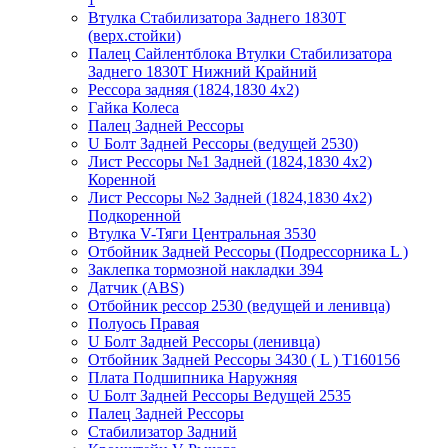
Втулка Стабилизатора Заднего 1830T
(верх.стойки)
Палец Сайлентблока Втулки Стабилизатора
Заднего 1830Т Нижний Крайний
Рессора задняя (1824,1830 4х2)
Гайка Колеса
Палец Задней Рессоры
U Болт Задней Рессоры (ведущей 2530)
Лист Рессоры №1 Задней (1824,1830 4х2)
Коренной
Лист Рессоры №2 Задней (1824,1830 4х2)
Подкоренной
Втулка V-Тяги Центральная 3530
Отбойник Задней Рессоры (Подрессорника L )
Заклепка тормозной накладки 394
Датчик (ABS)
Отбойник рессор 2530 (ведущей и ленивца)
Полуось Правая
U Болт Задней Рессоры (ленивца)
Отбойник Задней Рессоры 3430 ( L ) T160156
Плата Подшипника Наружняя
U Болт Задней Рессоры Ведущей 2535
Палец Задней Рессоры
Стабилизатор Задний