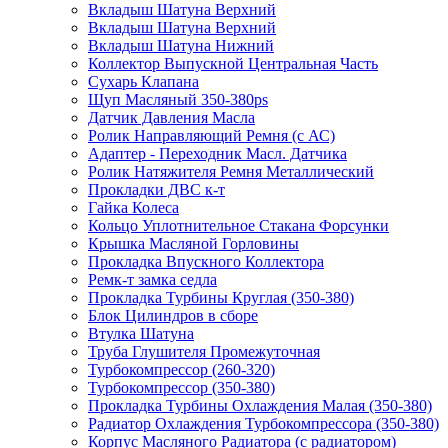
Вкладыш Шатуна Верхний
Вкладыш Шатуна Верхний
Вкладыш Шатуна Нижний
Коллектор Выпускной Центральная Часть
Сухарь Клапана
Щуп Масляный 350-380ps
Датчик Давления Масла
Ролик Направляющий Ремня (с АС)
Адаптер - Переходник Масл. Датчика
Ролик Натяжителя Ремня Металлический
Прокладки ДВС к-т
Гайка Колеса
Кольцо Уплотнительное Стакана Форсунки
Крышка Масляной Горловины
Прокладка Впускного Коллектора
Ремк-т замка седла
Прокладка Турбины Круглая (350-380)
Блок Цилиндров в сборе
Втулка Шатуна
Труба Глушителя Промежуточная
Турбокомпрессор (260-320)
Турбокомпрессор (350-380)
Прокладка Турбины Охлаждения Малая (350-380)
Радиатор Охлаждения Турбокомпрессора (350-380)
Корпус Масляного Радиатора (с радиатором)