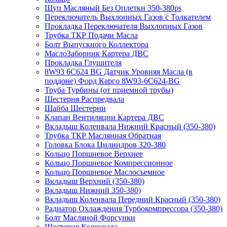
Щуп Масляный Без Оплетки 350-380ps
Переключатель Выхлопных Газов с Толкателем
Прокладка Переключателя Выхлопных Газов
Трубка ТКР Подачи Масла
Болт Выпускного Коллектора
МаслоЗаборник Картера ДВС
Прокладка Глушителя
8W93 6C624 BG Датчик Уровняя Масла (в
поддоне) Форд Карго 8W93-6C624-BG
Труба Турбины (от приемной трубы)
Шестерня Распредвала
Шайба Шестерни
Клапан Вентиляции Картера ДВС
Вкладыш Коленвала Нижний Красный (350-380)
Трубка ТКР Маслянная Обратная
Головка Блока Цилиндров 320-380
Кольцо Поршневое Верхнее
Кольцо Поршневое Компрессионное
Кольцо Поршневое Маслосъемное
Вкладыш Верхний (350-380)
Вкладыш Нижний 350-380)
Вкладыш Коленвала Передний Красный (350-380)
Радиатор Охлаждения Турбокомпрессора (350-380)
Болт Масляной Форсунки
Шестерня Коленвала