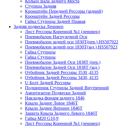
Кольцо Вала Заднего Моста
Ступица Задняя
Кронштейн Передней Рессоры (задний)
Кронштейн Задней Рессоры
Гайка Ступицы Задней Правая
Задняя подвеска Ленивец
Лист Рессоры Коренной №1 (ленивец)
Пневмобалон Нагрузочной Оси
Пневмобалон задней оси 1830Т(пер.) HS507922
Пневмобалон задней оси 1830Т(зад.) HS507923
Гайка Ступицы
Гайка Ступицы
Пневмобалон Задней Оси 1838Т (пер.)
Пневмобалон Задней Оси 1838Т (зад.)
Отбойник Задней Рессоры 3530 ,4135
Отбойник Задней Рессоры 3430, 4135
U Болт Задней Рессоры
Подшипник Ступицы Задний Внутренний
Амортизатор Подвески Задний
Накладка фонаря заднего 1846
Крыло Заднее Левое 1846Т
Крыло Заднее Верхнее 1846Т
Защита Крыла Заднего Левого 1846Т
Гайка М20 G10,9
Лист Рессоры Коренной №1 (ленивец)