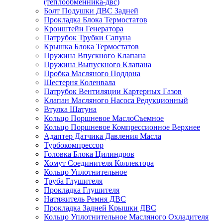
(теплообменника-двс)
Болт Подушки ДВС Задней
Прокладка Блока Термостатов
Кронштейн Генератора
Патрубок Трубки Сапуна
Крышка Блока Термостатов
Пружина Впускного Клапана
Пружина Выпускного Клапана
Пробка Масляного Поддона
Шестерня Коленвала
Патрубок Вентиляции Картерных Газов
Клапан Масляного Насоса Редукционный
Втулка Шатуна
Кольцо Поршневое МаслоСъемное
Кольцо Поршневое Компрессионное Верхнее
Адаптер Датчика Давления Масла
Турбокомпрессор
Головка Блока Цилиндров
Хомут Соединителя Коллектора
Кольцо Уплотнительное
Труба Глушителя
Прокладка Глушителя
Натяжитель Ремня ДВС
Прокладка Задней Крышки ДВС
Кольцо Уплотнительное Масляного Охладителя