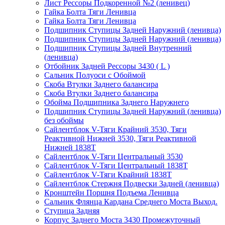
Лист Рессоры Подкоренной №2 (ленивец)
Гайка Болта Тяги Ленивца
Гайка Болта Тяги Ленивца
Подшипник Ступицы Задней Наружний (ленивца)
Подшипник Ступицы Задней Наружний (ленивца)
Подшипник Ступицы Задней Внутренний
(ленивца)
Отбойник Задней Рессоры 3430 ( L )
Сальник Полуоси с Обоймой
Скоба Втулки Заднего балансира
Скоба Втулки Заднего балансира
Обойма Подшипника Заднего Наружнего
Подшипник Ступицы Задней Наружний (ленивца)
без обоймы
Сайлентблок V-Тяги Крайний 3530, Тяги
Реактивной Нижней 3530, Тяги Реактивной
Нижней 1838Т
Сайлентблок V-Тяги Центральный 3530
Сайлентблок V-Тяги Центральный 1838Т
Сайлентблок V-Тяги Крайний 1838Т
Сайлентблок Стержня Подвески Задней (ленивца)
Кронштейн Поршня Подъема Ленивца
Сальник Флянца Кардана Среднего Моста Выход.
Ступица Задняя
Корпус Заднего Моста 3430 Промежуточный