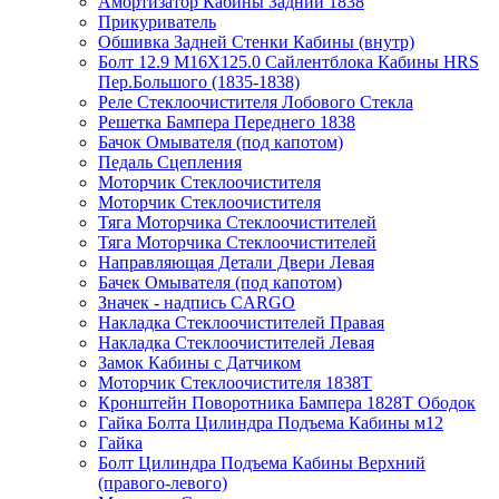
Амортизатор Кабины Задний 1838
Прикуриватель
Обшивка Задней Стенки Кабины (внутр)
Болт 12.9 M16X125.0 Сайлентблока Кабины HRS
Пер.Большого (1835-1838)
Реле Стеклоочистителя Лобового Стекла
Решетка Бампера Переднего 1838
Бачок Омывателя (под капотом)
Педаль Сцепления
Моторчик Стеклоочистителя
Моторчик Стеклоочистителя
Тяга Моторчика Стеклоочистителей
Тяга Моторчика Стеклоочистителей
Направляющая Детали Двери Левая
Бачек Омывателя (под капотом)
Значек - надпись CARGO
Накладка Стеклоочистителей Правая
Накладка Стеклоочистителей Левая
Замок Кабины с Датчиком
Моторчик Стеклоочистителя 1838Т
Кронштейн Поворотника Бампера 1828Т Ободок
Гайка Болта Цилиндра Подъема Кабины м12
Гайка
Болт Цилиндра Подъема Кабины Верхний
(правого-левого)