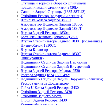
Ступица и тормоз в сборе со шпильками
подшипником и сальниками 3430D
Сальник Задней Ступицы (1835-38Т 42)
Отбойник Рессор (ведущей и ленивца)
Шпилька колеса заднего 3430D
Амортизатор Подвески Задний 1830сс
Амортизатор Подвески Задний 1830Т
Втулка Задней Рессоры 1830сс
Болт Тяги Ленивца (короткий) 2530
Втулка Стабилизатора Заднего 1830Т (половинка)
Пневмобалон 1830СС
Втулка Балансира
Втулка Стабилизатора Заднего 1830T
(ниж.крайняя)
Подшипник Ступицы Задний Наружний
Подшипник Ступицы Задний Внутренний
Втулка Задней Рессоры Медная 2530
Рессора задняя (1824,1830 4x2)
Подшипник Ступицы Задней Наружний (ленивца)
Рессора ленивца Дошеменлер
Гайка U Болта Задней Рессоры 3430
Отбойник Задней Рессоры 3430
Отбойник Заднего Моста
U Болт Задней Рессоры 3430
Кронштейн Балансира