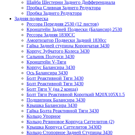
Шайба Шестерни Заднего Дифференциала
Пробка Сливная Заднего Редуктора
Пробка Заднего Редуктора
Задняя подвеска
Рессора Передняя 2530 (12 листов)
Кронштейн Задней Подвески (Балансир) 2530
Рессора Задняя 1830СС
Амортизатор Подвески Задний 1830сс
Гайка Задней ступицы Корончатая 3430
Корпус Зубчатого Колеса 3430
Сальник Полуоси 3430
Кронштейн V-Тяги
Корпус Балансира 3430
Ось Балансира 3430
Болт Реактивной Тяги 3430
Болт Реактивной Тяги 3430
Болт Тяги V (на 2 конца)
Болт Тяги Реактивной Короткий M20X105X1.5
Подшипник Балансира 3430
Крышка Балансира 3430
Гайка Болта Реактивной Тяги 3430
Кольцо Упорное
Кольцо Резиновое Корпуса Саттелитов (2)
Крышка Корпуса Саттелитов 3430D
Кольцо Стопорное Задней Ступицы 3430