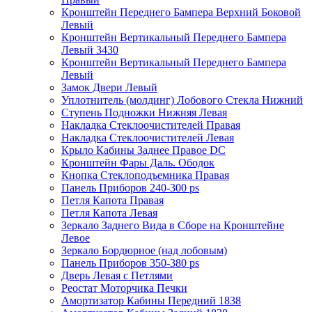
Кронштейн Переднего Бампера Верхний Боковой
Левый
Кронштейн Вертикальный Переднего Бампера
Левый 3430
Кронштейн Вертикальный Переднего Бампера
Левый
Замок Двери Левый
Уплотнитель (молдинг) Лобового Стекла Нижний
Ступень Подножки Нижняя Левая
Накладка Стеклоочистителей Правая
Накладка Стеклоочистителей Левая
Крыло Кабины Заднее Правое DC
Кронштейн Фары Даль. Ободок
Кнопка Стеклоподъемника Правая
Панель Приборов 240-300 ps
Петля Капота Правая
Петля Капота Левая
Зеркало Заднего Вида в Сборе на Кронштейне
Левое
Зеркало Бордюрное (над лобовым)
Панель Приборов 350-380 ps
Дверь Левая с Петлями
Реостат Моторчика Печки
Амортизатор Кабины Передний 1838