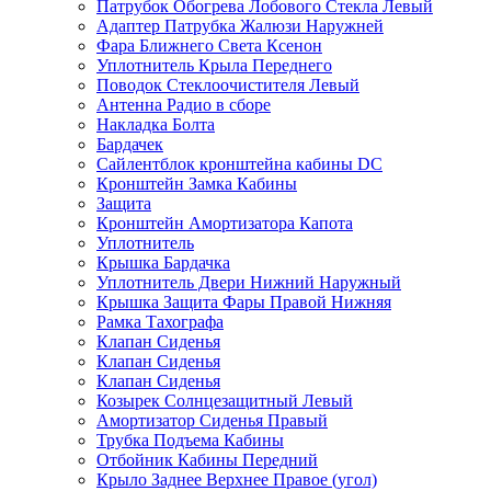
Патрубок Обогрева Лобового Стекла Левый
Адаптер Патрубка Жалюзи Наружней
Фара Ближнего Света Ксенон
Уплотнитель Крыла Переднего
Поводок Стеклоочистителя Левый
Антенна Радио в сборе
Накладка Болта
Бардачек
Сайлентблок кронштейна кабины DC
Кронштейн Замка Кабины
Защита
Кронштейн Амортизатора Капота
Уплотнитель
Крышка Бардачка
Уплотнитель Двери Нижний Наружный
Крышка Защита Фары Правой Нижняя
Рамка Тахографа
Клапан Сиденья
Клапан Сиденья
Клапан Сиденья
Козырек Солнцезащитный Левый
Амортизатор Сиденья Правый
Трубка Подъема Кабины
Отбойник Кабины Передний
Крыло Заднее Верхнее Правое (угол)