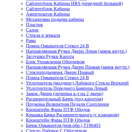
Сайлентблок Кабины HRS (передний большой)
Сайлентблок Кабины
Амортизатор Кабины
Механизмы подьема кабины
Пластик
Салон
Стекла и зеркала
Рама
Помпа Омывателя Стекол 24 В
Направляющая Ручки Двери Левая (замок внутр.)
Заглушка Ручки Капота
Блок Управления Обогревом
Направляющая Ручки Двери Правая (замок внутр.)
Стеклоподъемник Двери Правый
Помпа Омывателя Стекол 24 В
Уплотнитель (молдинг) Лобового Стекла Верхний
Уплотнитель Переднего Бампера Левый
Замок Двери (личинки к-т на 2 двери)
Расширительный Бачек (под капотом)
Пружина Возвратная Педали Сцепления
Кронштейн Фары ПТФ Ободок
Крышка Бачка Расширительного (с клапаном)
Кронштейн Фары ПТФ Ободок
Бачок Омывателя (нов.обр.) T196403
Стекло Лобовое С Обогревом