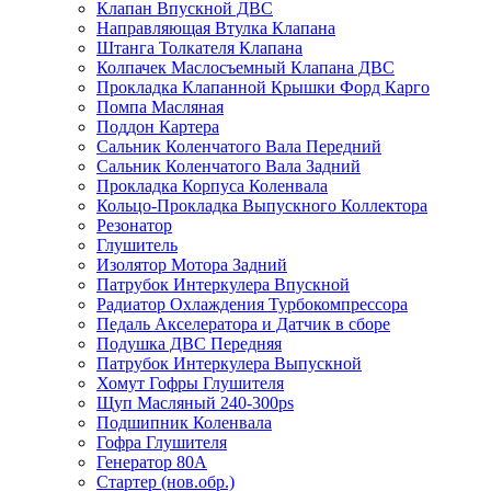
Клапан Впускной ДВС
Направляющая Втулка Клапана
Штанга Толкателя Клапана
Колпачек Маслосъемный Клапана ДВС
Прокладка Клапанной Крышки Форд Карго
Помпа Масляная
Поддон Картера
Сальник Коленчатого Вала Передний
Сальник Коленчатого Вала Задний
Прокладка Корпуса Коленвала
Кольцо-Прокладка Выпускного Коллектора
Резонатор
Глушитель
Изолятор Мотора Задний
Патрубок Интеркулера Впускной
Радиатор Охлаждения Турбокомпрессора
Педаль Акселератора и Датчик в сборе
Подушка ДВС Передняя
Патрубок Интеркулера Выпускной
Хомут Гофры Глушителя
Щуп Масляный 240-300ps
Подшипник Коленвала
Гофра Глушителя
Генератор 80A
Стартер (нов.обр.)