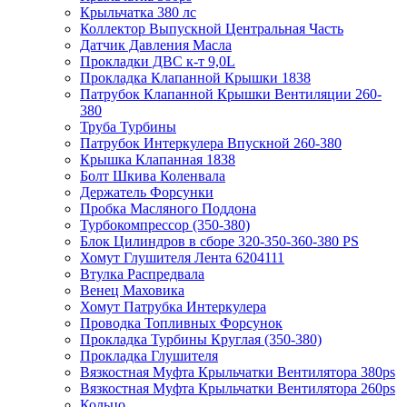
Крыльчатка 380 лс
Коллектор Выпускной Центральная Часть
Датчик Давления Масла
Прокладки ДВС к-т 9,0L
Прокладка Клапанной Крышки 1838
Патрубок Клапанной Крышки Вентиляции 260-
380
Труба Турбины
Патрубок Интеркулера Впускной 260-380
Крышка Клапанная 1838
Болт Шкива Коленвала
Держатель Форсунки
Пробка Масляного Поддона
Турбокомпрессор (350-380)
Блок Цилиндров в сборе 320-350-360-380 PS
Хомут Глушителя Лента 6204111
Втулка Распредвала
Венец Маховика
Хомут Патрубка Интеркулера
Проводка Топливных Форсунок
Прокладка Турбины Круглая (350-380)
Прокладка Глушителя
Вязкостная Муфта Крыльчатки Вентилятора 380ps
Вязкостная Муфта Крыльчатки Вентилятора 260ps
Кольцо