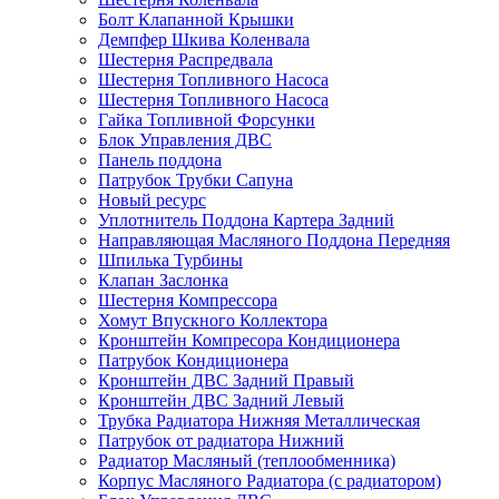
Болт Клапанной Крышки
Демпфер Шкива Коленвала
Шестерня Распредвала
Шестерня Топливного Насоса
Шестерня Топливного Насоса
Гайка Топливной Форсунки
Блок Управления ДВС
Панель поддона
Патрубок Трубки Сапуна
Новый ресурс
Уплотнитель Поддона Картера Задний
Направляющая Масляного Поддона Передняя
Шпилька Турбины
Клапан Заслонка
Шестерня Компрессора
Хомут Впускного Коллектора
Кронштейн Компресора Кондиционера
Патрубок Кондиционера
Кронштейн ДВС Задний Правый
Кронштейн ДВС Задний Левый
Трубка Радиатора Нижняя Металлическая
Патрубок от радиатора Нижний
Радиатор Масляный (теплообменника)
Корпус Масляного Радиатора (с радиатором)