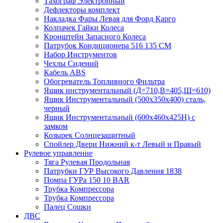
Тахограф Электронный
Дефлекторы комплект
Накладка Фары Левая для Форд Карго
Колпачек Гайки Колеса
Кронштейн Запасного Колеса
Патрубок Кондиционера 516 135 CM
Набор Инструментов
Чехлы Сидений
Кабель ABS
Обогреватель Топливного Фильтра
Ящик инструментальный (Д=710,В=405,Ш=610)
Ящик Инструментальный (500х350х400) сталь,
черный
Ящик Инструментальный (600х460х425Н) с
замком
Козырек Солнцезащитный
Спойлер Двери Нижний к-т Левый и Правый
Рулевое управление
Тяга Рулевая Продольная
Патрубки ГУР Высокого Давления 1838
Помпа ГУРа 150 10 BAR
Трубка Компрессора
Трубка Компрессора
Палец Сошки
ДВС