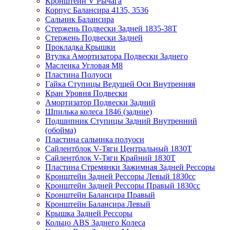
Кронштейн V Рычага
Корпус Балансира 4135, 3536
Сальник Балансира
Стержень Подвески Задней 1835-38Т
Стержень Подвески Задней
Прокладка Крышки
Втулка Амортизатора Подвески Заднего
Масленка Угловая M8
Пластина Полуоси
Гайка Ступицы Ведущей Оси Внутренняя
Кран Уровня Подвески
Амортизатор Подвески Задний
Шпилька колеса 1846 (задние)
Подшипник Ступицы Задний Внутренний
(обойма)
Пластина сальника полуоси
Сайлентблок V-Тяги Центральный 1830Т
Сайлентблок V-Тяги Крайний 1830Т
Пластина Стремянки Зажимная Задней Рессоры
Кронштейн Задней Рессоры Левый 1830сс
Кронштейн Задней Рессоры Правый 1830сс
Кронштейн Балансира Правый
Кронштейн Балансира Левый
Крышка Задней Рессоры
Кольцо ABS Заднего Колеса