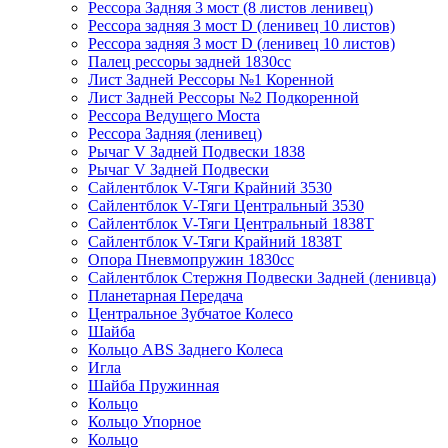
Рессора Задняя 3 мост (8 листов ленивец)
Рессора задняя 3 мост D (ленивец 10 листов)
Рессора задняя 3 мост D (ленивец 10 листов)
Палец рессоры задней 1830сс
Лист Задней Рессоры №1 Коренной
Лист Задней Рессоры №2 Подкоренной
Рессора Ведущего Моста
Рессора Задняя (ленивец)
Рычаг V Задней Подвески 1838
Рычаг V Задней Подвески
Сайлентблок V-Тяги Крайний 3530
Сайлентблок V-Тяги Центральный 3530
Сайлентблок V-Тяги Центральный 1838Т
Сайлентблок V-Тяги Крайний 1838Т
Опора Пневмопружин 1830сс
Сайлентблок Стержня Подвески Задней (ленивца)
Планетарная Передача
Центральное Зубчатое Колесо
Шайба
Кольцо ABS Заднего Колеса
Игла
Шайба Пружинная
Кольцо
Кольцо Упорное
Кольцо