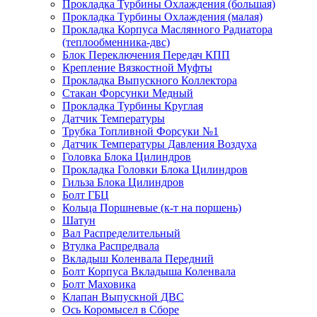
Прокладка Турбины Охлаждения (большая)
Прокладка Турбины Охлаждения (малая)
Прокладка Корпуса Маслянного Радиатора
(теплообменника-двс)
Блок Переключения Передач КПП
Крепление Вязкостной Муфты
Прокладка Выпускного Коллектора
Стакан Форсунки Медный
Прокладка Турбины Круглая
Датчик Температуры
Трубка Топливной Форсуки №1
Датчик Температуры Давления Воздуха
Головка Блока Цилиндров
Прокладка Головки Блока Цилиндров
Гильза Блока Цилиндров
Болт ГБЦ
Кольца Поршневые (к-т на поршень)
Шатун
Вал Распределительный
Втулка Распредвала
Вкладыш Коленвала Передний
Болт Корпуса Вкладыша Коленвала
Болт Маховика
Клапан Выпускной ДВС
Ось Коромысел в Сборе