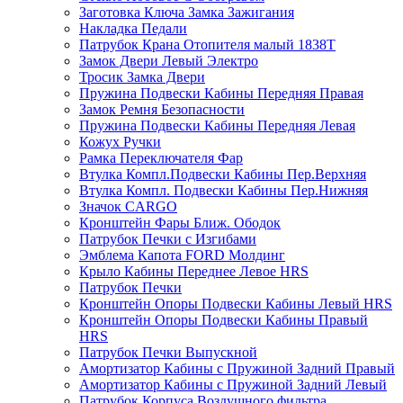
Заготовка Ключа Замка Зажигания
Накладка Педали
Патрубок Крана Отопителя малый 1838Т
Замок Двери Левый Электро
Тросик Замка Двери
Пружина Подвески Кабины Передняя Правая
Замок Ремня Безопасности
Пружина Подвески Кабины Передняя Левая
Кожух Ручки
Рамка Переключателя Фар
Втулка Компл.Подвески Кабины Пер.Верхняя
Втулка Компл. Подвески Кабины Пер.Нижняя
Значок CARGO
Кронштейн Фары Ближ. Ободок
Патрубок Печки с Изгибами
Эмблема Капота FORD Молдинг
Крыло Кабины Переднее Левое HRS
Патрубок Печки
Кронштейн Опоры Подвески Кабины Левый HRS
Кронштейн Опоры Подвески Кабины Правый
HRS
Патрубок Печки Выпускной
Амортизатор Кабины с Пружиной Задний Правый
Амортизатор Кабины с Пружиной Задний Левый
Патрубок Корпуса Воздушного фильтра