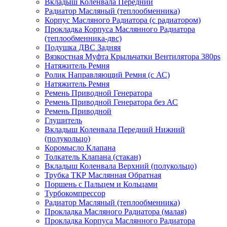
Вкладыш Коленвала Передний
Радиатор Масляный (теплообменника)
Корпус Масляного Радиатора (с радиатором)
Прокладка Корпуса Маслянного Радиатора
(теплообменника-двс)
Подушка ДВС Задняя
Вязкостная Муфта Крыльчатки Вентилятора 380ps
Натяжитель Ремня
Ролик Направляющий Ремня (с АС)
Натяжитель Ремня
Ремень Приводной Генератора
Ремень Приводной Генератора без АС
Ремень Приводной
Глушитель
Вкладыш Коленвала Передний Нижний
(полукольцо)
Коромысло Клапана
Толкатель Клапана (стакан)
Вкладыш Коленвала Верхний (полукольцо)
Трубка ТКР Маслянная Обратная
Поршень с Пальцем и Кольцами
Турбокомпрессор
Радиатор Масляный (теплообменника)
Прокладка Масляного Радиатора (малая)
Прокладка Корпуса Маслянного Радиатора