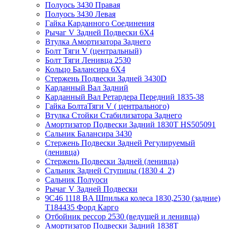
Полуось 3430 Правая
Полуось 3430 Левая
Гайка Карданного Соединения
Рычаг V Задней Подвески 6X4
Втулка Амортизатора Заднего
Болт Тяги V (центральный)
Болт Тяги Ленивца 2530
Кольцо Балансира 6X4
Стержень Подвески Задней 3430D
Карданный Вал Задний
Карданный Вал Ретардера Передний 1835-38
Гайка БолтаТяги V ( центрального)
Втулка Стойки Стабилизатора Заднего
Амортизатор Подвески Задний 1830Т HS505091
Сальник Балансира 3430
Стержень Подвески Задней Регулируемый
(ленивца)
Стержень Подвески Задней (ленивца)
Сальник Задней Ступицы (1830 4_2)
Сальник Полуоси
Рычаг V Задней Подвески
9C46 1118 BA Шпилька колеса 1830,2530 (задние)
T184435 Форд Карго
Отбойник рессор 2530 (ведущей и ленивца)
Амортизатор Подвески Задний 1838Т