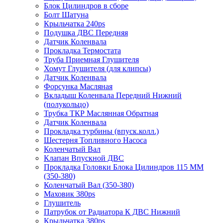
Блок Цилиндров в сборе
Болт Шатуна
Крыльчатка 240ps
Подушка ДВС Передняя
Датчик Коленвала
Прокладка Термостата
Труба Приемная Глушителя
Хомут Глушителя (для клипсы)
Датчик Коленвала
Форсунка Масляная
Вкладыш Коленвала Передний Нижний
(полукольцо)
Трубка ТКР Маслянная Обратная
Датчик Коленвала
Прокладка турбины (впуск.колл.)
Шестерня Топливного Насоса
Коленчатый Вал
Клапан Впускной ДВС
Прокладка Головки Блока Цилиндров 115 ММ
(350-380)
Коленчатый Вал (350-380)
Маховик 380ps
Глушитель
Патрубок от Радиатора К ДВС Нижний
Крыльчатка 380ps