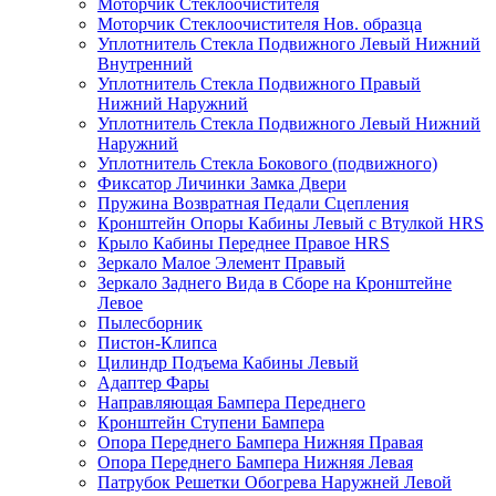
Моторчик Стеклоочистителя
Моторчик Стеклоочистителя Нов. образца
Уплотнитель Стекла Подвижного Левый Нижний
Внутренний
Уплотнитель Стекла Подвижного Правый
Нижний Наружний
Уплотнитель Стекла Подвижного Левый Нижний
Наружний
Уплотнитель Стекла Бокового (подвижного)
Фиксатор Личинки Замка Двери
Пружина Возвратная Педали Сцепления
Кронштейн Опоры Кабины Левый с Втулкой HRS
Крыло Кабины Переднее Правое HRS
Зеркало Малое Элемент Правый
Зеркало Заднего Вида в Сборе на Кронштейне
Левое
Пылесборник
Пистон-Клипса
Цилиндр Подъема Кабины Левый
Адаптер Фары
Направляющая Бампера Переднего
Кронштейн Ступени Бампера
Опора Переднего Бампера Нижняя Правая
Опора Переднего Бампера Нижняя Левая
Патрубок Решетки Обогрева Наружней Левой