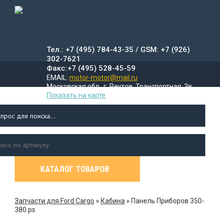
Тел.: +7 (495) 784-43-35 / GSM: +7 (926)
302-7621
Факс:+7 (495) 528-45-59
EMAIL:
motor-motor@mail.ru
Московская обл., г. Реутов, Транспортная, 3в
Показать на карте
КАТАЛОГ ТОВАРОВ
УСЛУГИ
ДОСТАВКА
ПР
Л
Запчасти для Ford Cargo
»
Кабина
»
Панель Приборов 350-
380 ps