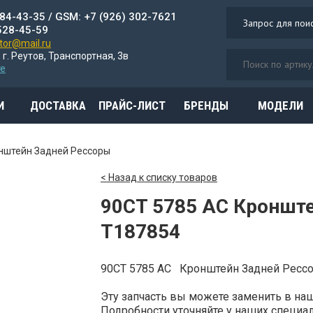
784-43-35 / GSM: +7 (926) 302-7621
528-45-59
or@mail.ru
 г. Реутов, Транспортная, 3в
те
И
ДОСТАВКА
ПРАЙС-ЛИСТ
БРЕНДЫ
МОДЕЛИ
нштейн Задней Рессоры
< Назад к списку товаров
90CT 5785 AC Кроншт
T187854
90CT 5785 AC Кронштейн Задней Рес
Эту запчасть вы можете заменить в н
Подробности уточняйте у наших специали