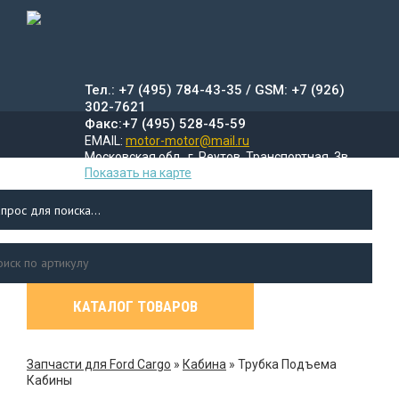
Тел.: +7 (495) 784-43-35 / GSM: +7 (926)
302-7621
Факс:+7 (495) 528-45-59
EMAIL:
motor-motor@mail.ru
Московская обл., г. Реутов, Транспортная, 3в
Показать на карте
КАТАЛОГ ТОВАРОВ
УСЛУГИ
ДОСТАВКА
ПР
Л
Запчасти для Ford Cargo
»
Кабина
»
Трубка Подъема
Кабины