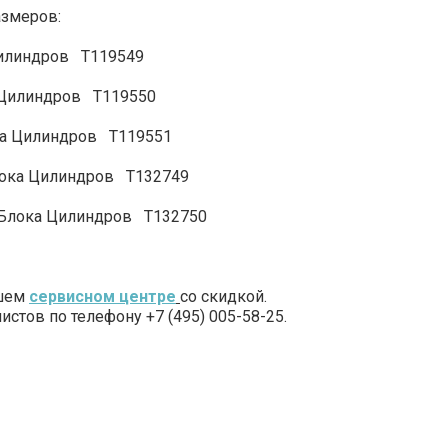
змеров:
линдров T119549
линдров T119550
илиндров T119551
Цилиндров T132749
 Цилиндров T132750
ашем
сервисном центре
со скидкой.
стов по телефону +7 (495) 005-58-25.