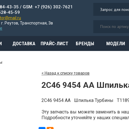
784-43-35 / GSM: +7 (926) 302-7621
528-45-59
or@mail.ru
 г. Реутов, Транспортная, 3в
те
И
ДОСТАВКА
ПРАЙС-ЛИСТ
БРЕНДЫ
МОДЕЛИ
ы
< Назад к списку товаров
2C46 9454 AA Шпильк
2C46 9454 AA Шпилька Турбины T118
Эту запчасть вы можете заменить в н
Подробности уточняйте у наших специали