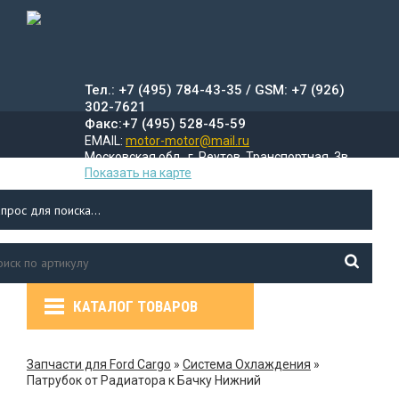
Тел.: +7 (495) 784-43-35 / GSM: +7 (926)
302-7621
Факс:+7 (495) 528-45-59
EMAIL:
motor-motor@mail.ru
Московская обл., г. Реутов, Транспортная, 3в
Показать на карте
КАТАЛОГ ТОВАРОВ
УСЛУГИ
ДОСТАВКА
ПР
Л
Запчасти для Ford Cargo
»
Система Охлаждения
»
Патрубок от Радиатора к Бачку Нижний