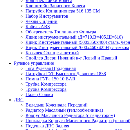
Колпачек Гайки Колеса
Кронштейн Запасного Колеса
Патрубок Кондиционера 516 135 CM
Набор Инструментов
Чехлы Сидений
Кабель ABS
Обогреватель Топливного Фильтра
Ящик инструментальный (Д=710,В=405,Ш=610)
Ящик Инструментальный (500х350х400) сталь, чер
Ящик Инструментальный (600х460х425Н) с замком
Козырек Солнцезащитный
Спойлер Двери Нижний к-т Левый и Правый
Рулевое управление
Тяга Рулевая Продольная
Патрубки ГУР Высокого Давления 1838
Помпа ГУРа 150 10 BAR
Трубка Компрессора
Трубка Компрессора
Палец Сошки
ДВС
Вкладыш Коленвала Передний
Радиатор Масляный (теплообменника)
Корпус Масляного Радиатора (с радиатором)
Прокладка Корпуса Маслянного Радиатора (теплоо
Подушка ДВС Задняя