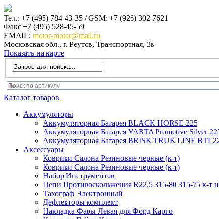
Тел.: +7 (495) 784-43-35 / GSM: +7 (926) 302-7621
Факс:+7 (495) 528-45-59
EMAIL:
motor-motor@mail.ru
Московская обл., г. Реутов, Транспортная, 3в
Показать на карте
Каталог товаров
Аккумуляторы
Аккумуляторная Батарея BLACK HORSE 225
Аккумуляторная Батарея VARTA Promotive Silver 22
Аккумуляторная Батарея BRISK TRUK LINE BTL22
Аксеcсуары
Коврики Салона Резиновые черные (к-т)
Коврики Салона Резиновые черные (к-т)
Набор Инструментов
Цепи Противоскольжения R22,5 315-80 315-75 к-т н
Тахограф Электронный
Дефлекторы комплект
Накладка Фары Левая для Форд Карго