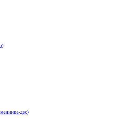
о)
бменника-двс)