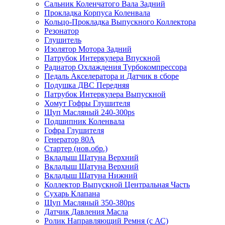
Сальник Коленчатого Вала Задний
Прокладка Корпуса Коленвала
Кольцо-Прокладка Выпускного Коллектора
Резонатор
Глушитель
Изолятор Мотора Задний
Патрубок Интеркулера Впускной
Радиатор Охлаждения Турбокомпрессора
Педаль Акселератора и Датчик в сборе
Подушка ДВС Передняя
Патрубок Интеркулера Выпускной
Хомут Гофры Глушителя
Щуп Масляный 240-300ps
Подшипник Коленвала
Гофра Глушителя
Генератор 80A
Стартер (нов.обр.)
Вкладыш Шатуна Верхний
Вкладыш Шатуна Верхний
Вкладыш Шатуна Нижний
Коллектор Выпускной Центральная Часть
Сухарь Клапана
Щуп Масляный 350-380ps
Датчик Давления Масла
Ролик Направляющий Ремня (с АС)