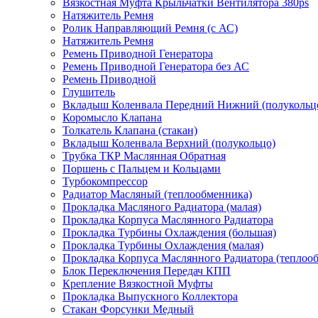
Вязкостная Муфта Крыльчатки Вентилятора 380ps
Натяжитель Ремня
Ролик Направляющий Ремня (с АС)
Натяжитель Ремня
Ремень Приводной Генератора
Ремень Приводной Генератора без АС
Ремень Приводной
Глушитель
Вкладыш Коленвала Передний Нижний (полукольц
Коромысло Клапана
Толкатель Клапана (стакан)
Вкладыш Коленвала Верхний (полукольцо)
Трубка ТКР Маслянная Обратная
Поршень с Пальцем и Кольцами
Турбокомпрессор
Радиатор Масляный (теплообменника)
Прокладка Масляного Радиатора (малая)
Прокладка Корпуса Маслянного Радиатора
Прокладка Турбины Охлаждения (большая)
Прокладка Турбины Охлаждения (малая)
Прокладка Корпуса Маслянного Радиатора (теплоо
Блок Переключения Передач КПП
Крепление Вязкостной Муфты
Прокладка Выпускного Коллектора
Стакан Форсунки Медный