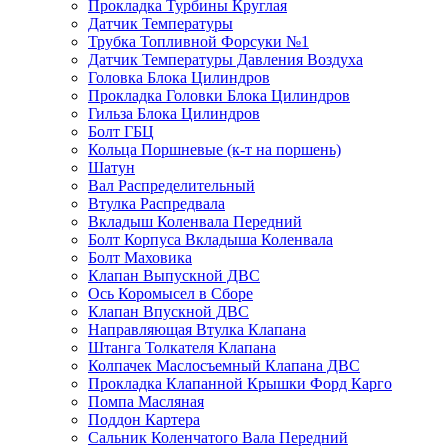
Прокладка Турбины Круглая
Датчик Температуры
Трубка Топливной Форсуки №1
Датчик Температуры Давления Воздуха
Головка Блока Цилиндров
Прокладка Головки Блока Цилиндров
Гильза Блока Цилиндров
Болт ГБЦ
Кольца Поршневые (к-т на поршень)
Шатун
Вал Распределительный
Втулка Распредвала
Вкладыш Коленвала Передний
Болт Корпуса Вкладыша Коленвала
Болт Маховика
Клапан Выпускной ДВС
Ось Коромысел в Сборе
Клапан Впускной ДВС
Направляющая Втулка Клапана
Штанга Толкателя Клапана
Колпачек Маслосъемный Клапана ДВС
Прокладка Клапанной Крышки Форд Карго
Помпа Масляная
Поддон Картера
Сальник Коленчатого Вала Передний