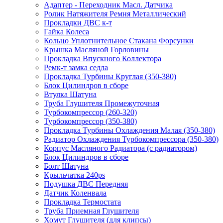
Адаптер - Переходник Масл. Датчика
Ролик Натяжителя Ремня Металлический
Прокладки ДВС к-т
Гайка Колеса
Кольцо Уплотнительное Стакана Форсунки
Крышка Масляной Горловины
Прокладка Впускного Коллектора
Ремк-т замка седла
Прокладка Турбины Круглая (350-380)
Блок Цилиндров в сборе
Втулка Шатуна
Труба Глушителя Промежуточная
Турбокомпрессор (260-320)
Турбокомпрессор (350-380)
Прокладка Турбины Охлаждения Малая (350-380)
Радиатор Охлаждения Турбокомпрессора (350-380)
Корпус Масляного Радиатора (с радиатором)
Блок Цилиндров в сборе
Болт Шатуна
Крыльчатка 240ps
Подушка ДВС Передняя
Датчик Коленвала
Прокладка Термостата
Труба Приемная Глушителя
Хомут Глушителя (для клипсы)