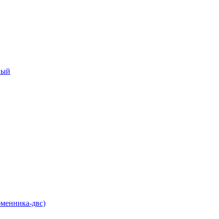
ный
бменника-двс)