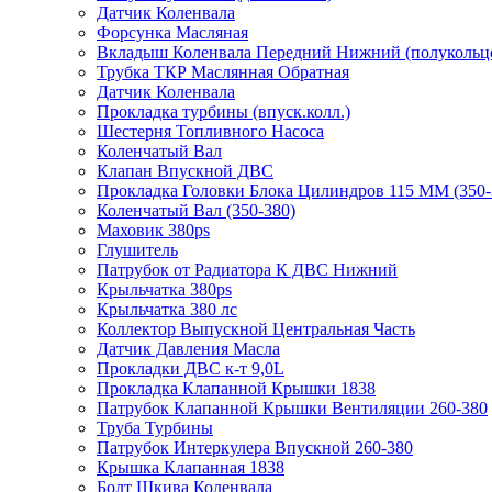
Датчик Коленвала
Форсунка Масляная
Вкладыш Коленвала Передний Нижний (полукольц
Трубка ТКР Маслянная Обратная
Датчик Коленвала
Прокладка турбины (впуск.колл.)
Шестерня Топливного Насоса
Коленчатый Вал
Клапан Впускной ДВС
Прокладка Головки Блока Цилиндров 115 ММ (350-
Коленчатый Вал (350-380)
Маховик 380ps
Глушитель
Патрубок от Радиатора К ДВС Нижний
Крыльчатка 380ps
Крыльчатка 380 лс
Коллектор Выпускной Центральная Часть
Датчик Давления Масла
Прокладки ДВС к-т 9,0L
Прокладка Клапанной Крышки 1838
Патрубок Клапанной Крышки Вентиляции 260-380
Труба Турбины
Патрубок Интеркулера Впускной 260-380
Крышка Клапанная 1838
Болт Шкива Коленвала