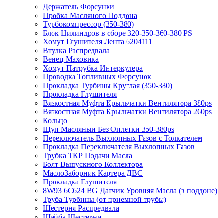
Держатель Форсунки
Пробка Масляного Поддона
Турбокомпрессор (350-380)
Блок Цилиндров в сборе 320-350-360-380 PS
Хомут Глушителя Лента 6204111
Втулка Распредвала
Венец Маховика
Хомут Патрубка Интеркулера
Проводка Топливных Форсунок
Прокладка Турбины Круглая (350-380)
Прокладка Глушителя
Вязкостная Муфта Крыльчатки Вентилятора 380ps
Вязкостная Муфта Крыльчатки Вентилятора 260ps
Кольцо
Щуп Масляный Без Оплетки 350-380ps
Переключатель Выхлопных Газов с Толкателем
Прокладка Переключателя Выхлопных Газов
Трубка ТКР Подачи Масла
Болт Выпускного Коллектора
МаслоЗаборник Картера ДВС
Прокладка Глушителя
8W93 6C624 BG Датчик Уровняя Масла (в поддоне
Труба Турбины (от приемной трубы)
Шестерня Распредвала
Шайба Шестерни