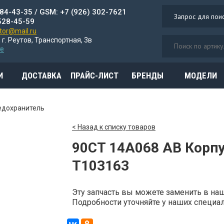
784-43-35 / GSM: +7 (926) 302-7621
528-45-59
or@mail.ru
 г. Реутов, Транспортная, 3в
те
И
ДОСТАВКА
ПРАЙС-ЛИСТ
БРЕНДЫ
МОДЕЛИ
едохранитель
< Назад к списку товаров
90CT 14A068 AB Корп
T103163
Эту запчасть вы можете заменить в н
Подробности уточняйте у наших специали