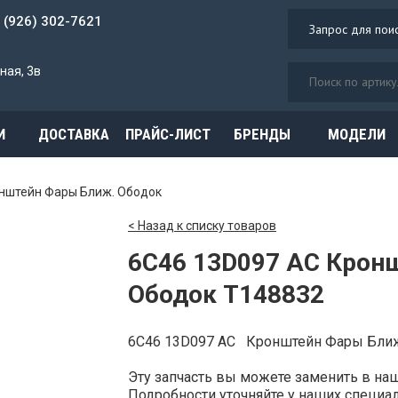
7 (926) 302-7621
ная, 3в
И
ДОСТАВКА
ПРАЙС-ЛИСТ
БРЕНДЫ
МОДЕЛИ
нштейн Фары Ближ. Ободок
< Назад к списку товаров
6C46 13D097 AC Крон
Ободок T148832
6C46 13D097 AC Кронштейн Фары Бли
Эту запчасть вы можете заменить в н
Подробности уточняйте у наших специали