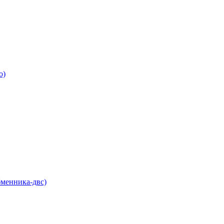
о)
бменника-двс)