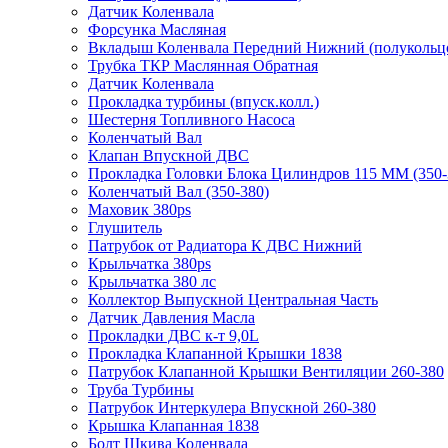
Датчик Коленвала
Форсунка Масляная
Вкладыш Коленвала Передний Нижний (полукольц
Трубка ТКР Маслянная Обратная
Датчик Коленвала
Прокладка турбины (впуск.колл.)
Шестерня Топливного Насоса
Коленчатый Вал
Клапан Впускной ДВС
Прокладка Головки Блока Цилиндров 115 ММ (350-
Коленчатый Вал (350-380)
Маховик 380ps
Глушитель
Патрубок от Радиатора К ДВС Нижний
Крыльчатка 380ps
Крыльчатка 380 лс
Коллектор Выпускной Центральная Часть
Датчик Давления Масла
Прокладки ДВС к-т 9,0L
Прокладка Клапанной Крышки 1838
Патрубок Клапанной Крышки Вентиляции 260-380
Труба Турбины
Патрубок Интеркулера Впускной 260-380
Крышка Клапанная 1838
Болт Шкива Коленвала