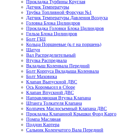
Прокладка Турбины Круглая
Датчик Температуры
Трубка Топливной Форсуки №1
Датчик Температуры Давления Воздуха
Головка Блока Цилиндров
Прокладка Головки Блока Цилиндров
Гильза Блока Цилиндров
Болт ГБЦ
Кольца Поршневые (к-т на поршень)
Шатун
Вал Распределительный
Втулка Распредвала
Вкладыш Коленвала Передний
Болт Корпуса Вкладыша Коленвала
Болт Маховика
Клапан Выпускной ДВС
Ось Коромысел в Сборе
Клапан Впускной ДВС
Направляющая Втулка Клапана
Штанга Толкателя Клапана
Колпачек Маслосъемный Клапана ДВС
Прокладка Клапанной Крышки Форд Карго
Помпа Масляная
Поддон Картера
Сальник Коленчатого Вала Передний