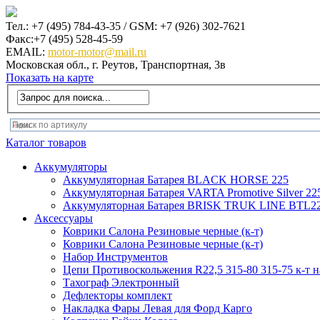
Тел.: +7 (495) 784-43-35 / GSM: +7 (926) 302-7621
Факс:+7 (495) 528-45-59
EMAIL:
motor-motor@mail.ru
Московская обл., г. Реутов, Транспортная, 3в
Показать на карте
Каталог товаров
Аккумуляторы
Аккумуляторная Батарея BLACK HORSE 225
Аккумуляторная Батарея VARTA Promotive Silver 22
Аккумуляторная Батарея BRISK TRUK LINE BTL22
Аксеcсуары
Коврики Салона Резиновые черные (к-т)
Коврики Салона Резиновые черные (к-т)
Набор Инструментов
Цепи Противоскольжения R22,5 315-80 315-75 к-т н
Тахограф Электронный
Дефлекторы комплект
Накладка Фары Левая для Форд Карго