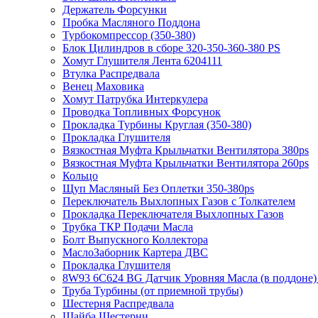
Держатель Форсунки
Пробка Масляного Поддона
Турбокомпрессор (350-380)
Блок Цилиндров в сборе 320-350-360-380 PS
Хомут Глушителя Лента 6204111
Втулка Распредвала
Венец Маховика
Хомут Патрубка Интеркулера
Проводка Топливных Форсунок
Прокладка Турбины Круглая (350-380)
Прокладка Глушителя
Вязкостная Муфта Крыльчатки Вентилятора 380ps
Вязкостная Муфта Крыльчатки Вентилятора 260ps
Кольцо
Щуп Масляный Без Оплетки 350-380ps
Переключатель Выхлопных Газов с Толкателем
Прокладка Переключателя Выхлопных Газов
Трубка ТКР Подачи Масла
Болт Выпускного Коллектора
МаслоЗаборник Картера ДВС
Прокладка Глушителя
8W93 6C624 BG Датчик Уровняя Масла (в поддоне
Труба Турбины (от приемной трубы)
Шестерня Распредвала
Шайба Шестерни