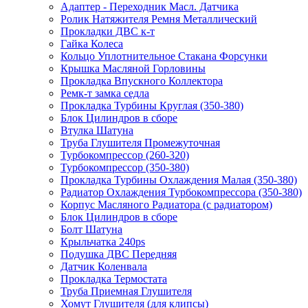
Адаптер - Переходник Масл. Датчика
Ролик Натяжителя Ремня Металлический
Прокладки ДВС к-т
Гайка Колеса
Кольцо Уплотнительное Стакана Форсунки
Крышка Масляной Горловины
Прокладка Впускного Коллектора
Ремк-т замка седла
Прокладка Турбины Круглая (350-380)
Блок Цилиндров в сборе
Втулка Шатуна
Труба Глушителя Промежуточная
Турбокомпрессор (260-320)
Турбокомпрессор (350-380)
Прокладка Турбины Охлаждения Малая (350-380)
Радиатор Охлаждения Турбокомпрессора (350-380)
Корпус Масляного Радиатора (с радиатором)
Блок Цилиндров в сборе
Болт Шатуна
Крыльчатка 240ps
Подушка ДВС Передняя
Датчик Коленвала
Прокладка Термостата
Труба Приемная Глушителя
Хомут Глушителя (для клипсы)