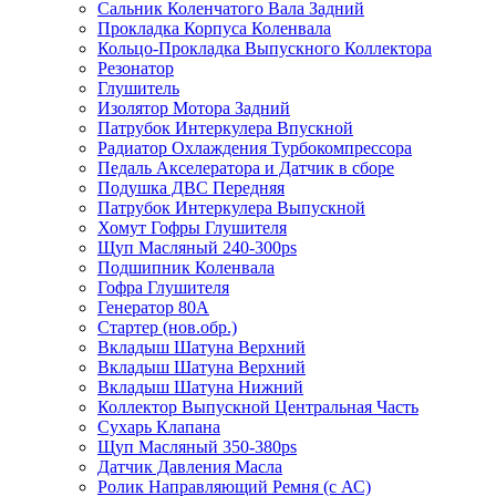
Сальник Коленчатого Вала Задний
Прокладка Корпуса Коленвала
Кольцо-Прокладка Выпускного Коллектора
Резонатор
Глушитель
Изолятор Мотора Задний
Патрубок Интеркулера Впускной
Радиатор Охлаждения Турбокомпрессора
Педаль Акселератора и Датчик в сборе
Подушка ДВС Передняя
Патрубок Интеркулера Выпускной
Хомут Гофры Глушителя
Щуп Масляный 240-300ps
Подшипник Коленвала
Гофра Глушителя
Генератор 80A
Стартер (нов.обр.)
Вкладыш Шатуна Верхний
Вкладыш Шатуна Верхний
Вкладыш Шатуна Нижний
Коллектор Выпускной Центральная Часть
Сухарь Клапана
Щуп Масляный 350-380ps
Датчик Давления Масла
Ролик Направляющий Ремня (с АС)