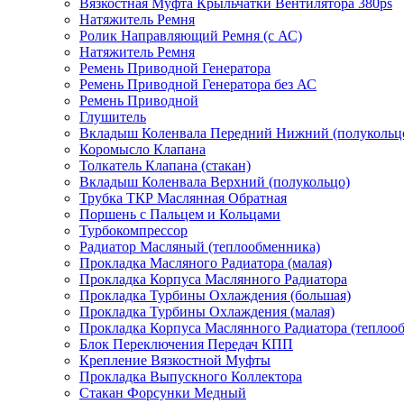
Вязкостная Муфта Крыльчатки Вентилятора 380ps
Натяжитель Ремня
Ролик Направляющий Ремня (с АС)
Натяжитель Ремня
Ремень Приводной Генератора
Ремень Приводной Генератора без АС
Ремень Приводной
Глушитель
Вкладыш Коленвала Передний Нижний (полукольц
Коромысло Клапана
Толкатель Клапана (стакан)
Вкладыш Коленвала Верхний (полукольцо)
Трубка ТКР Маслянная Обратная
Поршень с Пальцем и Кольцами
Турбокомпрессор
Радиатор Масляный (теплообменника)
Прокладка Масляного Радиатора (малая)
Прокладка Корпуса Маслянного Радиатора
Прокладка Турбины Охлаждения (большая)
Прокладка Турбины Охлаждения (малая)
Прокладка Корпуса Маслянного Радиатора (теплоо
Блок Переключения Передач КПП
Крепление Вязкостной Муфты
Прокладка Выпускного Коллектора
Стакан Форсунки Медный