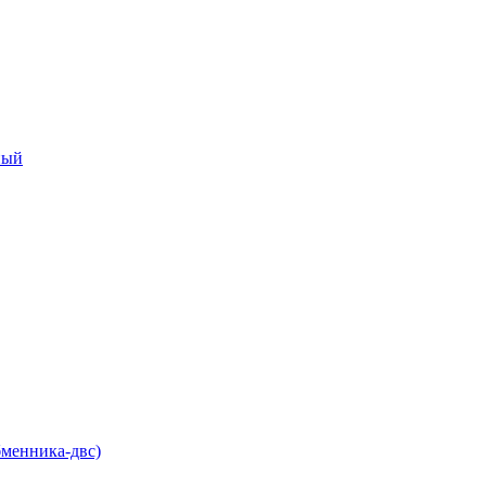
ный
бменника-двс)