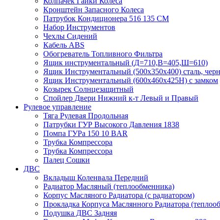
Колпачек Гайки Колеса
Кронштейн Запасного Колеса
Патрубок Кондиционера 516 135 CM
Набор Инструментов
Чехлы Сидений
Кабель ABS
Обогреватель Топливного Фильтра
Ящик инструментальный (Д=710,В=405,Ш=610)
Ящик Инструментальный (500х350х400) сталь, чер
Ящик Инструментальный (600х460х425Н) с замком
Козырек Солнцезащитный
Спойлер Двери Нижний к-т Левый и Правый
Рулевое управление
Тяга Рулевая Продольная
Патрубки ГУР Высокого Давления 1838
Помпа ГУРа 150 10 BAR
Трубка Компрессора
Трубка Компрессора
Палец Сошки
ДВС
Вкладыш Коленвала Передний
Радиатор Масляный (теплообменника)
Корпус Масляного Радиатора (с радиатором)
Прокладка Корпуса Маслянного Радиатора (теплоо
Подушка ДВС Задняя